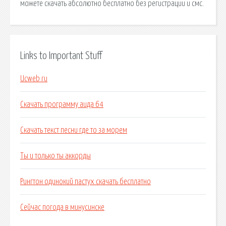
можете скачать абсолютно бесплатно без регистрации и смс.
Links to Important Stuff
Ucweb ru
Скачать программу аида 64
Скачать текст песни где то за морем
Ты и только ты аккорды
Рингтон одинокий пастух скачать бесплатно
Сейчас погода в минусинске