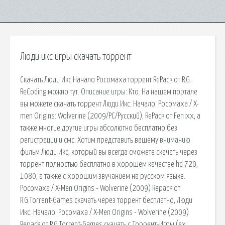
Люди икс игры скачать торрент
Скачать Люди Икс Начало Росомаха торрент RePack от R.G.
ReCoding можно тут. Описание игры: Кто. На нашем портале
вы можете скачать торрент Люди Икс: Начало. Росомаха / X-
men Origins: Wolverine (2009/PC/Русский), ReРack от Fenixx, а
также многие другие игры абсолютно бесплатно без
регистрации и смс. Хотим представить вашему вниманию
фильм Люди Икс, который вы всегда сможете скачать через
торрент полностью бесплатно в хорошем качестве hd 720,
1080, а также с хорошим звучанием на русском языке.
Росомаха / X-Men Origins - Wolverine (2009) Repack от
R.G.Torrent-Games скачать через торрент бесплатно, Люди
Икс: Начало. Росомаха / X-Men Origins - Wolverine (2009)
Repack от R.G.Torrent-Games скачать с Торрент-Игры (ex.