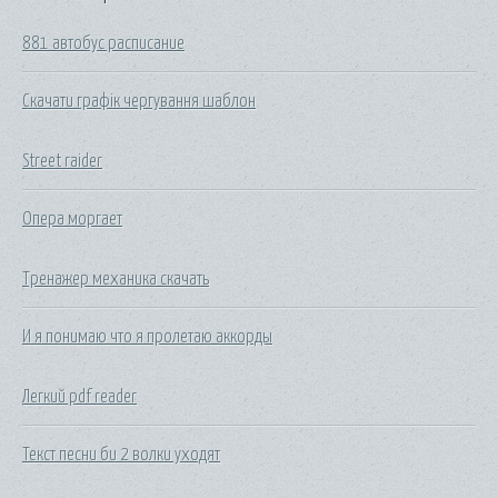
881 автобус расписание
Скачати графік чергування шаблон
Street raider
Опера моргает
Тренажер механика скачать
И я понимаю что я пролетаю аккорды
Легкий pdf reader
Текст песни би 2 волки уходят