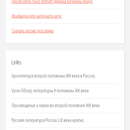
Песня небо тихо плачет дарина кочанжи минус
Драйвера для интернета асус
Скачать песню про ваню
Links
Архитектура второй половины XIX века в России.
Урок Обзор литературы II половины XIX века.
Просвещение и наука во второй половине XIX века.
Русская литература России 18 века кратко.