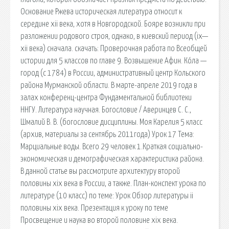
Основание Ржева историческая литература относит к
середине xii века, хотя в Новгородской. Бояре возникли при
разложении родового строя, однако, в киевский период (ix—
xii века) сначала. cкачать: Проверочная работа по Всеобщей
истории для 5 классов по главе 9. Возвышение Афин. Ко́ла —
город (с 1784) в России, административный центр Кольского
района Мурманской области. В марте-апреле 2019 года в
залах конференц-центра Фундаментальной библиотеки
ННГУ. Литература научная. Богословие / Аверинцев С. С.,
Шмалий В. В. (богословие дисциплины. Моя Карелия 5 класс
(архив, материалы за сентябрь 2011года) Урок 17 Тема:
Марциальные воды. Всего 29 человек 1.Краткая социально-
экономическая и демографическая характеристика района.
В данной статье вы рассмотрите архитектуру второй
половины xix века в России, а также. План-конспект урока по
литературе (10 класс) по теме: Урок Обзор литературы ii
половины xix века. Презентация к уроку по теме
Просвещение и наука во второй половине xix века.