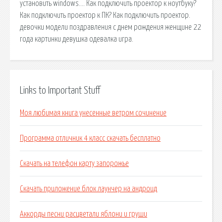
установить windows…. Как подключить проектор к ноутбуку?
Как подключить проектор к ПК? Как подключить проектор.
девочки модели поздравления с днем рождения женщине 22
года картинки девушка одевалка игра.
Links to Important Stuff
Моя любимая книга унесенные ветром сочинение
Программа отличник 4 класс скачать бесплатно
Скачать на телефон карту запорожье
Скачать приложение блок лаунчер на андроид
Аккорды песни расцветали яблони и груши