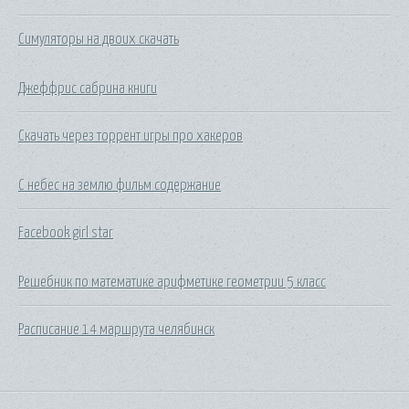
Симуляторы на двоих скачать
Джеффрис сабрина книги
Скачать через торрент игры про хакеров
С небес на землю фильм содержание
Facebook girl star
Решебник по математике арифметике геометрии 5 класс
Расписание 14 маршрута челябинск