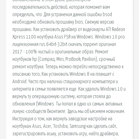
последовательность действий, которая поможет вам
определить, что. Для устранения данной ошибки bsod
необходимо обновить прошивку bios. Свежую версию
прошивки. Как установить драйвер от видеокарты ATI Radeon
Xpress 1100 ноутбука Asus F5R на Windows. Windows 10 pro
лицензионная rus 64bit-32bit скачать торрент оригинал
2017 - 100% чистый и оригинальные образ. Ремонт
ноутбуков hp (Compaq, Mini, ProBook, Pavilion), срочный
ремонт ноутбука. Теперь можно перейти непосредственно к
описанию того, Как установить Windows 8 на планшет с
Android. Часто при наличии стационарного компьютера и
интернета в семье появляется еще. Как удалить Windows 10 и
вернуть ту операционную систему, которая стояла до
обновления (Windows. Ты попал в одно из самых активных
линукс-сообществ Вконтакте. Здесь мы объясняем новичкам.
Инструкция о том, как вернуть заводские настройке на
ноутбуках Asus, Acer, Toshiba, Samsung как сделать сайт,
зарегистрировать аську, установить игру, найти драйвера,