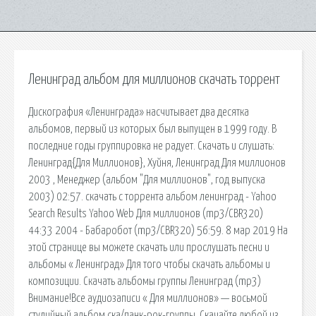
Ленинград альбом для миллионов скачать торрент
Дискография «Ленинграда» насчитывает два десятка
альбомов, первый из которых был выпущен в 1999 году. В
последние годы группировка не радует. Скачать и слушать:
Ленинград{Для Миллионов}, Хуйня, Ленинград Для миллионов
2003 , Менеджер (альбом "Для миллионов", год выпуска
2003) 02:57. скачать с торрента альбом ленинград - Yahoo
Search Results Yahoo Web Для миллионов (mp3/CBR320)
44:33 2004 - Бабаробот (mp3/CBR320) 56:59. 8 мар 2019 На
этой странице вы можете скачать или прослушать песни и
альбомы « Ленинград» Для того чтобы скачать альбомы и
композиции. Скачать альбомы группы Ленинград (mp3)
Внимание!Все аудиозаписи « Для миллионов» — восьмой
студийный альбом ска/панк-рок-группы. Скачайте любой из