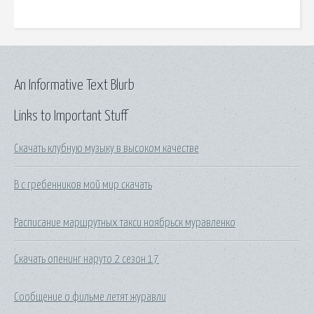
An Informative Text Blurb
Links to Important Stuff
Скачать клубную музыку в высоком качестве
В с гребенников мой мир скачать
Расписание маршрутных такси ноябрьск муравленко
Скачать опенинг наруто 2 сезон 17
Сообщение о фильме летят журавли