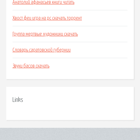
Анатолий афанасьев книги читать
Хвост феи игра на pc скачать торрент
Группа мертвые художники скачать
Словарь саратовской губернии
Звуки басов скачать
Links