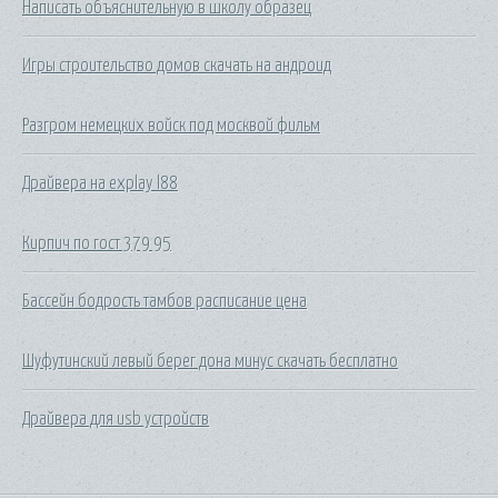
Написать объяснительную в школу образец
Игры строительство домов скачать на андроид
Разгром немецких войск под москвой фильм
Драйвера на explay l88
Кирпич по гост 379 95
Бассейн бодрость тамбов расписание цена
Шуфутинский левый берег дона минус скачать бесплатно
Драйвера для usb устройств