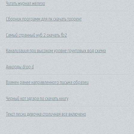
Читать журнал железо
Сборник программ для пк скачать торрент
Самый странный нуб 2 скачать fb2
Канализация при высоком уровне грунтовых вод схема
Аккорды drop d
Взамен ранее направленного письма образец
Черный кот эдгара по скачать книгу
Текст песни девочка столичная все включено