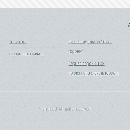
A
Tesla root
Лучшая музыка за 10 лет
торрент
Csv каталог скачать
Сериал пороки и их
поклонники скачать торрент
© Untitled. All rights reserved.