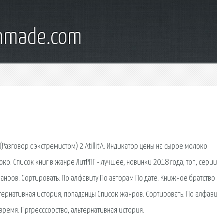
onmade.com
азговор с экстремистом) 2 AtillitA. Индикатор цены на сырое молоко
о. Список книг в жанре ЛитРПГ - лучшее, новинки 2018 года, топ, серии
 жанров. Сортировать: По алфавиту По авторам По дате. Книжное братство
тернативная история, попаданцы Список жанров. Сортировать: По алфави
время. Пргресссорство, альтернативная история.