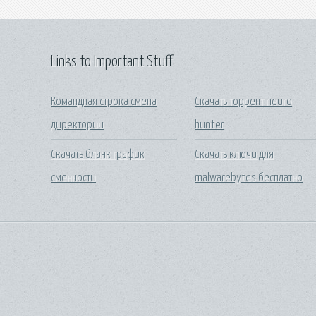
Links to Important Stuff
Командная строка смена
Скачать торрент neuro
директории
hunter
Скачать бланк график
Скачать ключи для
сменности
malwarebytes бесплатно