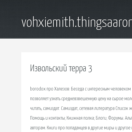
vohxiemith.thingsaar
Извольский терра 3
borodox про Халезов: Беседа с интересным человеком (Р
позволяет узнать средневзвешенную цену на сырое молок
читать, самиздат. Самиздат, сетевая литература Список
Помощь и контакты; Книжная полка; Блоги; Форумы. Аль
авторам. Книги про попаданцев в другие миры и другое 