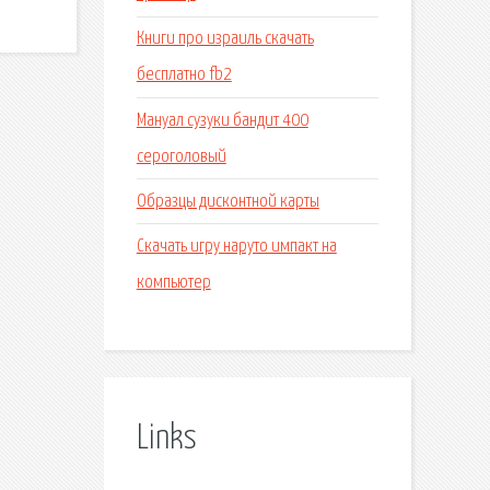
Книги про израиль скачать
бесплатно fb2
Мануал сузуки бандит 400
сероголовый
Образцы дисконтной карты
Скачать игру наруто импакт на
компьютер
Links