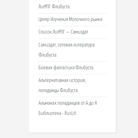
ЛитРПГ Флибуста.
Центр Изучения Молочного рынка.
Список ЛитРПГ — Самиздат.
Самиздат, сетевая литература
Флибуста.
Боевая фантастика Флибуста.
Альтернативная история,
попаданцы Флибуста.
Альманах попаданцев от А до Я.
Библиотека - RusLit.