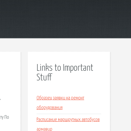
Links to Important
Stuff
,
Образец заявки на ремонт
оборудования
ту По
Расписание маршрутных автобусов
армавир