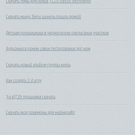
Скачать темы для нокиа 3110 classic бесплатно
Скачать минус бери шинель пошли домой
Детская поликлиника в черногорске расписание участков
Аудиокнига роман савин тестирование дот ком
Скачать новый альбом группы князь
Как создать 2 d игру
3q el72b прошивка скачать
Скачать мод покемоны для майнкрафт