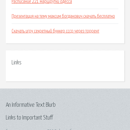
Расписание 221 маршрутки одесса
Презентация на тему максим богданович скачать бесплатно
Скачать игру секретный бункер ссср через торрент
Links
An Informative Text Blurb
Links to Important Stuff