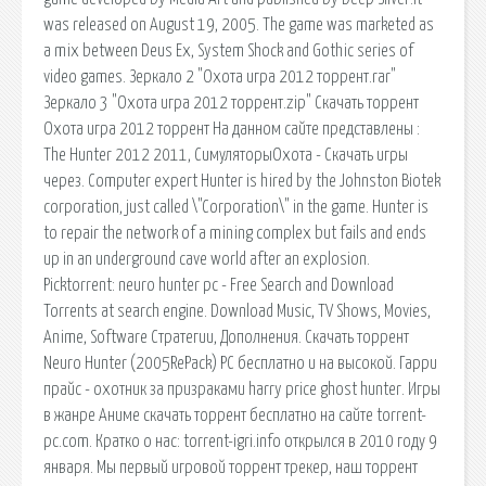
was released on August 19, 2005. The game was marketed as
a mix between Deus Ex, System Shock and Gothic series of
video games. Зеркало 2 "Охота игра 2012 торрент.rar"
Зеркало 3 "Охота игра 2012 торрент.zip" Скачать торрент
Охота игра 2012 торрент На данном сайте представлены :
The Hunter 2012 2011, СимуляторыОхота - Скачать игры
через. Computer expert Hunter is hired by the Johnston Biotek
corporation, just called \"Corporation\" in the game. Hunter is
to repair the network of a mining complex but fails and ends
up in an underground cave world after an explosion.
Picktorrent: neuro hunter pc - Free Search and Download
Torrents at search engine. Download Music, TV Shows, Movies,
Anime, Software Стратегии, Дополнения. Скачать торрент
Neuro Hunter (2005RePack) PC бесплатно и на высокой. Гарри
прайс - охотник за призраками harry price ghost hunter. Игры
в жанре Аниме скачать торрент бесплатно на сайте torrent-
pc.com. Кратко о нас: torrent-igri.info открылся в 2010 году 9
января. Мы первый игровой торрент трекер, наш торрент