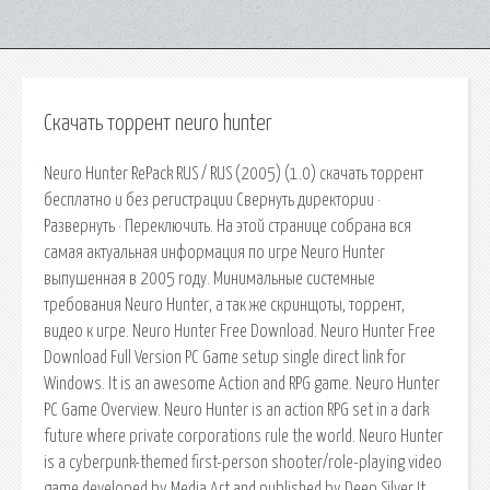
Скачать торрент neuro hunter
Neuro Hunter RePack RUS / RUS (2005) (1.0) скачать торрент
бесплатно и без регистрации Свернуть директории ·
Развернуть · Переключить. На этой странице собрана вся
самая актуальная информация по игре Neuro Hunter
выпушенная в 2005 году. Минимальные системные
требования Neuro Hunter, а так же скринщоты, торрент,
видео к игре. Neuro Hunter Free Download. Neuro Hunter Free
Download Full Version PC Game setup single direct link for
Windows. It is an awesome Action and RPG game. Neuro Hunter
PC Game Overview. Neuro Hunter is an action RPG set in a dark
future where private corporations rule the world. Neuro Hunter
is a cyberpunk-themed first-person shooter/role-playing video
game developed by Media Art and published by Deep Silver.It