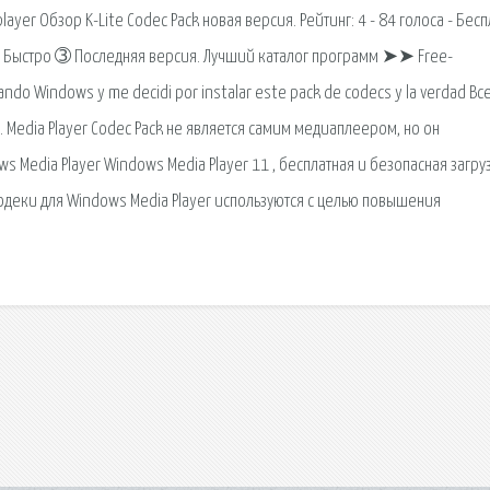
ayer Обзор K-Lite Codec Pack новая версия. Рейтинг: 4 - 84 голоса - Бес
➁ Быстро ➂ Последняя версия. Лучший каталог программ ➤➤ Free-
ando Windows y me decidi por instalar este pack de codecs y la verdad Все
Media Player Codec Pack не является самим медиаплеером, но он
ws Media Player Windows Media Player 11 , бесплатная и безопасная загру
одеки для Windows Media Player используются с целью повышения