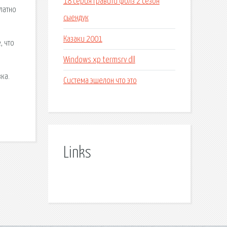
18 серия гравити фолз 2 сезон
платно
сыендук
Казаки 2001
, что
Windows xp termsrv dll
зка.
Система эшелон что это
Links