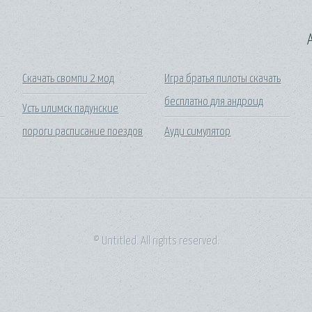
A
Скачать свомпи 2 мод
Игра братья пилоты скачать
бесплатно для андроид
Усть илимск падунские
пороги расписание поездов
Ауди симулятор
© Untitled. All rights reserved.