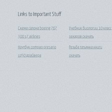
Links to Important Stuff
Схема салона boeing 767
Учебник биологии 10 класс
300 s7 airlines
захаров скачать
Ноутбук compaq presario
Резьба татьянка книги
cq50 драйвера
скачать