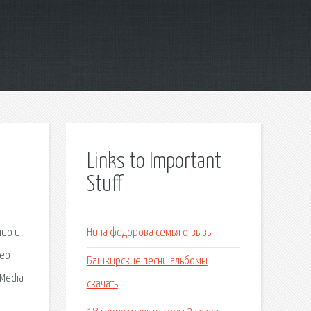
Links to Important
Stuff
дио и
Нина федорова семья отзывы
део
Башкирские песни альбомы
 Media
скачать