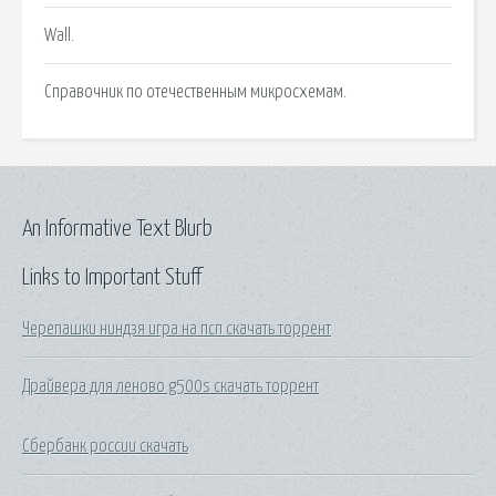
Wall.
Справочник по отечественным микросхемам.
An Informative Text Blurb
Links to Important Stuff
Черепашки ниндзя игра на псп скачать торрент
Драйвера для леново g500s скачать торрент
Сбербанк россии скачать