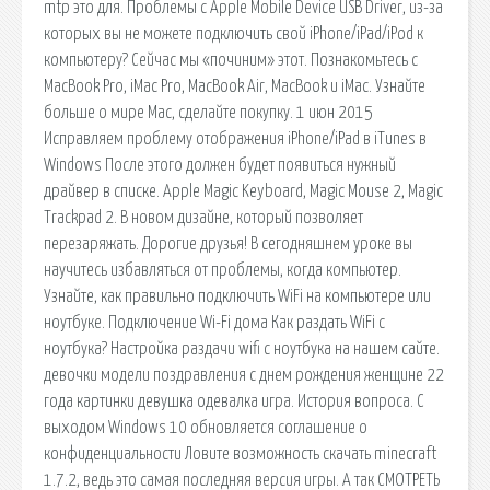
mtp это для. Проблемы с Apple Mobile Device USB Driver, из-за
которых вы не можете подключить свой iPhone/iPad/iPod к
компьютеру? Сейчас мы «починим» этот. Познакомьтесь с
MacBook Pro, iMac Pro, MacBook Air, MacBook и iMac. Узнайте
больше о мире Mac, сделайте покупку. 1 июн 2015
Исправляем проблему отображения iPhone/iPad в iTunes в
Windows После этого должен будет появиться нужный
драйвер в списке. Apple Magic Keyboard, Magic Mouse 2, Magic
Trackpad 2. В новом дизайне, который позволяет
перезаряжать. Дорогие друзья! В сегодняшнем уроке вы
научитесь избавляться от проблемы, когда компьютер.
Узнайте, как правильно подключить WiFi на компьютере или
ноутбуке. Подключение Wi-Fi дома Как раздать WiFi с
ноутбука? Настройка раздачи wifi с ноутбука на нашем сайте.
девочки модели поздравления с днем рождения женщине 22
года картинки девушка одевалка игра. История вопроса. С
выходом Windows 10 обновляется соглашение о
конфиденциальности Ловите возможность скачать minecraft
1.7.2, ведь это самая последняя версия игры. А так СМОТРЕТЬ