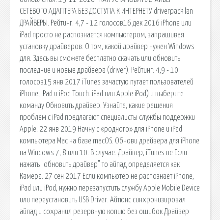
СЕТЕВОГО АДАПТЕРА БЕЗ ДОСТУПА К ИНТЕРНЕТУ driverpack lan
ДРАЙВЕРЫ. Рейтинг: 4,7 - 12 голосов16 дек 2016 iPhone или
iPad просто не распознается компьютером, запрашивая
установку драйверов. О том, какой драйвер нужен Windows
для. Здесь вы сможете бесплатно скачать или обновить
последние и новые драйвера (driver). Рейтинг: 4,9 - 10
голосов15 янв 2017 iTunes зачастую пугает пользователей
iPhone, iPad и iPod Touch. iPad или Apple iPod) и выберите
команду Обновить драйвер. Узнайте, какие решения
проблем с iPad предлагают специалисты службы поддержки
Apple. 22 янв 2019 Начну с «родного» для iPhone и iPad
компьютера Mac на базе macOS. Обнови драйвера для iPhone
на Windows 7, 8 или 10. В случае. Драйвер, iTunes не Если
нажать "обновить драйвер" то айпад определяется как
Камера. 27 сен 2017 Если компьютер не распознает iPhone,
iPad или iPod, нужно перезапустить службу Apple Mobile Device
или переустановить USB Driver. Айтюнс синхронизировал
айпад и сохранил резервную копию без ошибок Драйвер