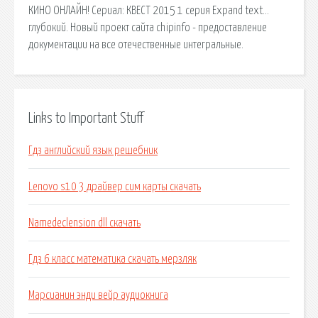
КИНО ОНЛАЙН! Сериал: КВЕСТ 2015 1 серия Expand text…
глубокий. Новый проект сайта chipinfo - предоставление
документации на все отечественные интегральные.
Links to Important Stuff
Гдз английский язык решебник
Lenovo s10 3 драйвер сим карты скачать
Namedeclension dll скачать
Гдз 6 класс математика скачать мерзляк
Марсианин энди вейр аудиокнига