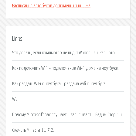
Расписание автобусов до тюмени из ишима
Links
Что делать, если компьютер не видит iPhone или iPad - это.
Как подключить WiFi - подключение Wi-Fi дома на ноутбуке.
Как раздать WiFi с ноутбука - раздача wifi с ноутбука.
Wall.
Почему Microsoft вас слушает и записывает – Вадим Стеркин.
Скачать Minecraft 1.7.2.