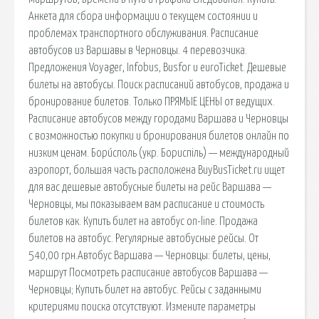
Анкета для сбора информации о текущем состоянии и
проблемах транспортного обслуживания. Расписание
автобусов из Варшавы в Черновцы. 4 перевозчика.
Предложения Voyager, Infobus, Busfor и euroTicket. Дешевые
билеты на автобусы. Поиск расписаний автобусов, продажа и
бронирование билетов. Только ПРЯМЫЕ ЦЕНЫ от ведущих.
Расписание автобусов между городами Варшава и Черновцы
с возможностью покупки и бронирования билетов онлайн по
низким ценам. Бори́споль (укр. Бориспіль) — международный
аэропорт, большая часть расположена BuyBusTicket.ru ищет
для вас дешевые автобусные билеты на рейс Варшава —
Черновцы, мы показываем вам расписание и стоимость
билетов как. Купить билет на автобус on-line. Продажа
билетов на автобус. Регулярные автобусные рейсы. От
540,00 грн.Автобус Варшава — Черновцы: билеты, цены,
маршрут Посмотреть расписание автобусов Варшава —
Черновцы; Купить билет на автобус. Рейсы с заданными
критериями поиска отсутствуют. Измените параметры