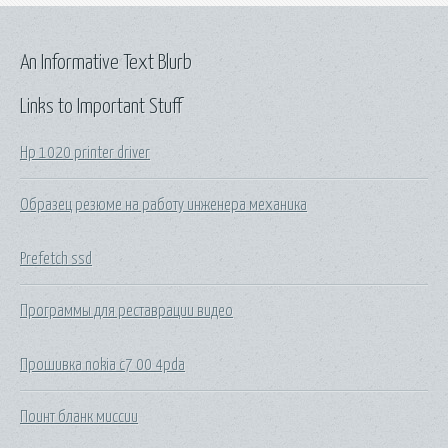
An Informative Text Blurb
Links to Important Stuff
Hp 1020 printer driver
Образец резюме на работу инженера механика
Prefetch ssd
Программы для реставрации видео
Прошивка nokia c7 00 4pda
Поинт бланк миссии