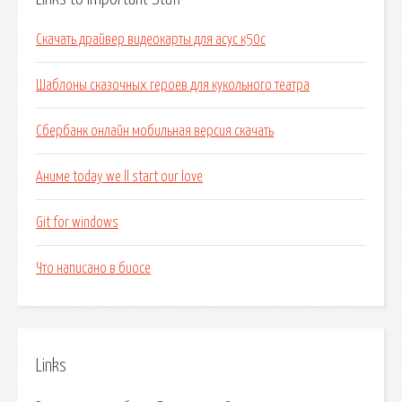
Скачать драйвер видеокарты для асус к50с
Шаблоны сказочных героев для кукольного театра
Сбербанк онлайн мобильная версия скачать
Аниме today we ll start our love
Git for windows
Что написано в биосе
Links