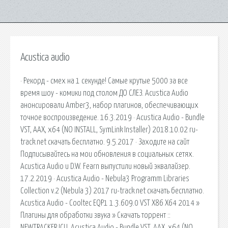
Acustica audio
· Рекорд - смех на 1 секунде! Самые крутые 5000 за все
время шоу - комики под столом ДО СЛЕЗ. Acustica Audio
анонсировали Amber3, набор плагинов, обеспечивающих
точное воспроизведение. 16.3.2019 · Acustica Audio - Bundle
VST, AAX, x64 (NO INSTALL, SymLink Installer) 2018.10.02 ru-
track.net скачать бесплатно. 9.5.2017 · Заходите на сайт
Подписывайтесь на мои обновления в социальных сетях.
Acustica Audio и D.W. Fearn выпустили новый эквалайзер.
17.2.2019 · Acustica Audio - Nebula3 Programm Libraries
Collection v.2 (Nebula 3) 2017 ru-track.net скачать бесплатно.
Acustica Audio - Cooltec EQP1 1.3.609.0 VST X86 X64 2014 »
Плагины для обработки звука » Скачать торрент ::
NEWTRACKER.ICU. Acustica Audio - Bundle VST, AAX, x64 (NO