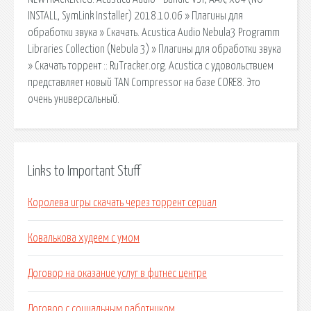
INSTALL, SymLink Installer) 2018.10.06 » Плагины для
обработки звука » Скачать. Acustica Audio Nebula3 Programm
Libraries Collection (Nebula 3) » Плагины для обработки звука
» Скачать торрент :: RuTracker.org. Acustica с удовольствием
представляет новый TAN Compressor на базе CORE8. Это
очень универсальный.
Links to Important Stuff
Королева игры скачать через торрент сериал
Ковалькова худеем с умом
Договор на оказание услуг в фитнес центре
Договор с социальным работником