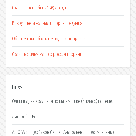
Сканави решебник 1997 года
Вокруг света журнал история создания
Образец акт об отказе подписать приказ
Скачать фильм мастер россия торрент
Links
Олимпиадные задания по математике (4 класс) по теме.
Дмитрий C. Рок
ArtOfWar. Щербаков Сергей Анатольевич. Неотмазанные.