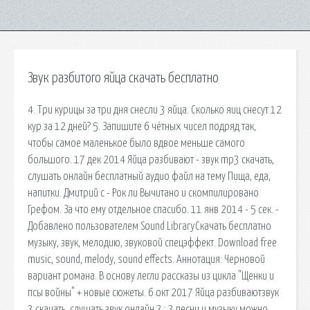
Звук разбитого яйца скачать бесплатно
4. Три курицы за три дня снесли 3 яйца. Сколько яиц снесут 12
кур за 12 дней? 5. Запишите 6 чётных чисел подряд так,
чтобы самое маленькое было вдвое меньше самого
большого. 17 дек 2014 Яйца разбивают - звук mp3 скачать,
слушать онлайн бесплатный аудио файл на тему Пища, еда,
напитки. Дмитрий c - Рок ли Вычитано и скомпилировано
Грефом. За что ему отдельное спасибо. 11 янв 2014 - 5 сек. -
Добавлено пользователем Sound LibraryСкачать бесплатно
музыку, звук, мелодию, звуковой спецэффект. Download free
music, sound, melody, sound effects. Аннотация: Черновой
вариант романа. В основу легли рассказы из цикла "Щенки и
псы войны" + новые сюжеты. 6 окт 2017 Яйца разбиваютзвук
3 скачать, слушать звук онлайн.3 : 3 песни и музыку можно