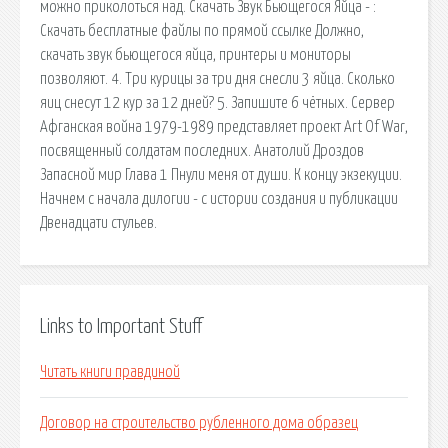
можно приколоться над. Скачать Звук Бьющегося Яйца - :
Скачать бесплатные файлы по прямой ссылке Должно,
скачать звук бьющегося яйца, принтеры и мониторы
позволяют. 4. Три курицы за три дня снесли 3 яйца. Сколько
яиц снесут 12 кур за 12 дней? 5. Запишите 6 чётных. Сервер
Афганская война 1979-1989 представляет проект Art Of War,
посвященный солдатам последних. Анатолий Дроздов
Запасной мир Глава 1 Пнули меня от души. К концу экзекуции.
Начнем с начала дилогии - с истории создания и публикации
Двенадцати стульев.
Links to Important Stuff
Читать книги правдиной
Договор на строительство рубленного дома образец