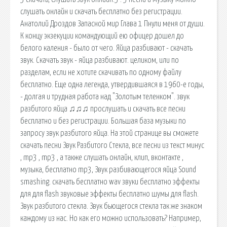
слушать онлайн и скачать бесплатно без регистрации.
Анатолий Дроздов Запасной мир Глава 1 Пнули меня от души.
К концу экзекуции командующий ею офицер дошел до
белого каления - было от чего. Яйца разбивают - скачать
звук. Скачать звук - яйца разбивают. целиком, или по
разделам, если не хотите скачивать по одному файлу
бесплатно. Еще одна легенда, утвердившаяся в 1960-е годы,
- долгая и трудная работа над "Золотым теленком". звук
разбитого яйца ♫♫♫ прослушать и скачать все песни
бесплатно и без регистрации. Большая база музыки по
запросу звук разбитого яйца. На этой странице вы сможете
скачать песни Звук Разбитого Стекла, все песни из текст минус
, mp3 , mp3 , а также слушать онлайн, клип, вконтакте ,
музыка, бесплатно mp3, Звук разбивающегося яйца Sound
smashing. скачать бесплатно wav звуки бесплатно эффекты
для для flash звуковые эффекты бесплатно шумы для flash.
Звук разбитого стекла. Звук бьющегося стекла так же знаком
каждому из нас. Но как его можно использовать? Например,