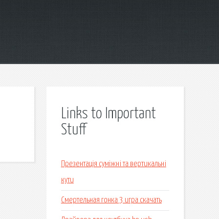
Links to Important
Stuff
Презентація суміжні та вертикальні
кути
Смертельная гонка 3 игра скачать