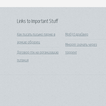
Links to Important Stuff
Как писать письмо парню в
Mp630 драйвер
армию образец
Мморпг скачать через
Договор гпх на организацию
торрент
питания