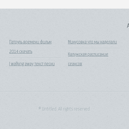
A
Патруль времени фильм
Минусовка что мы наделали
2014 скачать
Калужская расписание
I walking away текст песни
сеансов
© Untitled. All rights reserved.