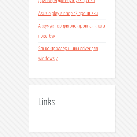
Драйвера для ноутбука hp usb
Asus o play air hdp r3 прошивки
Аккумулятор для электронная книга
покетбук
Sm контроллер шины driver для
windows 7
Links