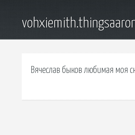
vohxiemith.thingsaar
Вячеслав быков любимая моя с