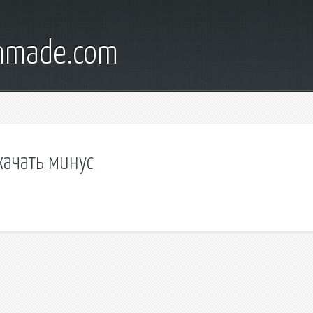
onmade.com
качать минус