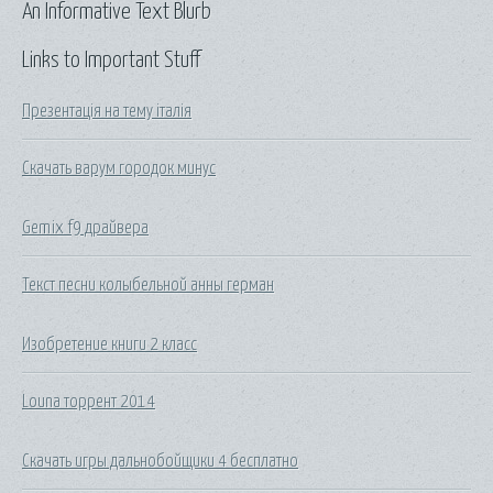
An Informative Text Blurb
Links to Important Stuff
Презентація на тему італія
Скачать варум городок минус
Gemix f9 драйвера
Текст песни колыбельной анны герман
Изобретение книги 2 класс
Louna торрент 2014
Скачать игры дальнобойщики 4 бесплатно