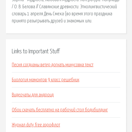
/ О. В. Белова // Славянские древности: Этнолингвистический
словарь 1 апреля День Смеха (во время этого праздника
принято разыгрывать друзей и знакомых или.
Links to Important Stuff
Песня согдианы ветер догнать минусовка текст
Биология мамонтов 9 класс решебник
Видеочаты для андроид
Обои скачать бесплатно на рабочий стол бодибилдинг
Журнал duty free аэрофлот