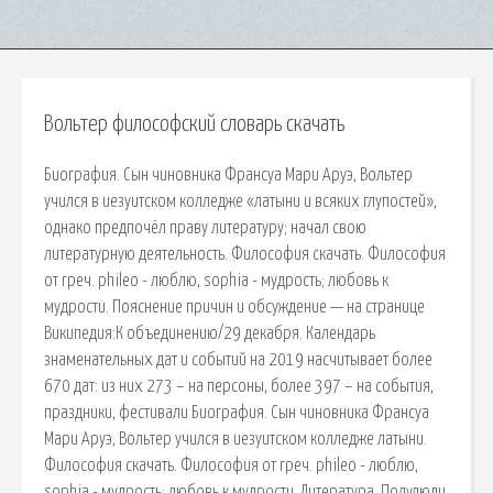
Вольтер философский словарь скачать
Биография. Сын чиновника Франсуа Мари Аруэ, Вольтер
учился в иезуитском колледже «латыни и всяких глупостей»,
однако предпочёл праву литературу; начал свою
литературную деятельность. Философия скачать. Философия
от греч. phileo - люблю, sophia - мудрость; любовь к
мудрости. Пояснение причин и обсуждение — на странице
Википедия:К объединению/29 декабря. Календарь
знаменательных дат и событий на 2019 насчитывает более
670 дат: из них 273 – на персоны, более 397 – на события,
праздники, фестивали Биография. Сын чиновника Франсуа
Мари Аруэ, Вольтер учился в иезуитском колледже латыни.
Философия скачать. Философия от греч. phileo - люблю,
sophia - мудрость; любовь к мудрости. Литература. Полулюди