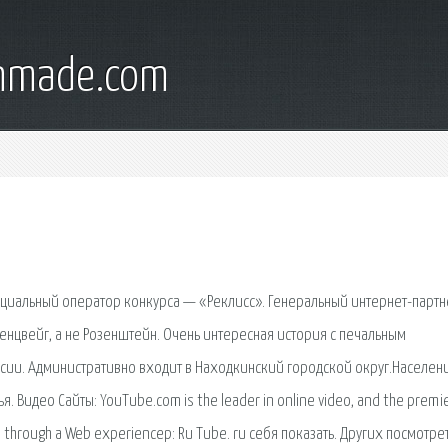
onmade.com
иальный оператор конкурса — «Реклисс». Генеральный интернет-партн
зенцвейг, а не Розенштейн. Очень интересная история с печальным
ссии. Административно входит в Находкинский городской округ.Населен
. Видео Сайты: YouTube.com is the leader in online video, and the premi
e through a Web experienceр: Ru Tube. ru себя показать. Других посмотрет