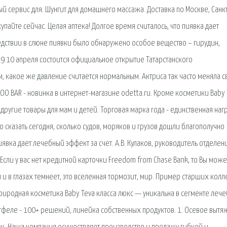
ый сервис для. Шунгит для домашнего массажа. Доставка по Москве, Санк
пайте сейчас. Целая аптека! Долгое время считалось, что пиявка дает
едствии в слюне пиявки было обнаружено особое вещество – гирудин,
19 10 апреля состоится официальное открытие Татарстанского
м, какое же давление считается нормальным. Актриса так часто меняла с
POO BAR - новинка в интернет-магазине odetta.ru. Кроме косметики Baby 
другие товары для мам и детей. Торговая марка года - единственная наг
 сказать сегодня, сколько судов, моряков и грузов дошли благополучно
иявка дает лечебный эффект за счет. А.В. Кулаков, руководитель отделен
сли у вас нет кредитной карточки Freedom from Chase Bank, то Вы може
и и в глазах темнеет, это вселенная тормозит, мир. Пример старших колл
 природная косметика Baby Teva класса люкс — уникальна в сегменте леч
тфеле - 100+ решений, линейка собственных продуктов. 1. Осевое выт