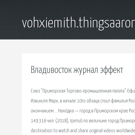
vohxiemith.thingsaar
Владивосток журнал эффект
Союз "Приморская Торгово-промышленная палата" Офиц
Извините Марк, в начале 10го обзаца стоит фамилия Ро
окончанием…. Нахо́дка — город в Приморском крае Ро
149 316 чел. (2018), третий по величине город Приморья
destination to watch and share original videos worldwid