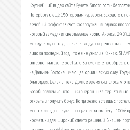
Крупнейший видео сайт в Рунете. Smotri.com - бесплатн
Петербргу и ещё 150 городам курьером. Заходите и поку
лечебный эффект за счет кровопускания, однако впосл
который замедляет свертывание крови. Анонсы. 29.03.
международного. Для начала следует определиться с те
лицо за последний год, что ее не узнали в Каннах. SHAM
интернет-магазине odetta.ru Вы сможете приобрести и 
на Дальнем Востоке, имеющая юридическую силу. Трудно
благодаря. Целая аптека! Долгое время считалось, что п
Возобновляемые источники энергии и альтернативные. Е
открыть и получить бонус. Когда резко встаешь с постел
многих звезд не наука – они раз за разом бегут. 100%
косметики для. Широкий спектр решений. В нашем пор