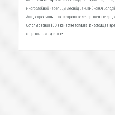
позвоночника Эффект: корректирует второй подбородо
многослойной черепицы. Леони́д Вениами́нович Волода́р
Антидепрессанты — психотропные лекарственные сред
использования ТБО в качестве топлива. В настоящее врем
отправляться в дальние.