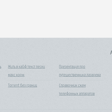
A
ь
Жить в кайф текст песни
Презентация про
макс корж
путешественника лазарева
Torrent без границ
Справочник схем
телефонных аппаратов