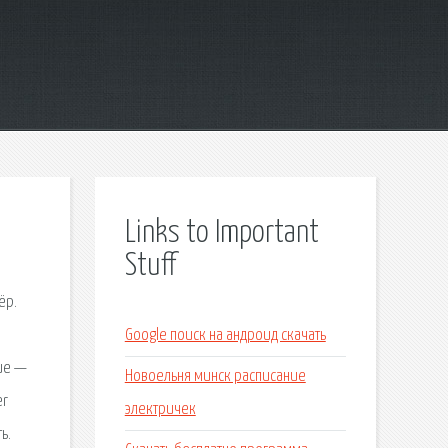
Links to Important
Stuff
ёр.
Google поиск на андроид скачать
ие —
Новоельня минск расписание
er
электричек
ь.