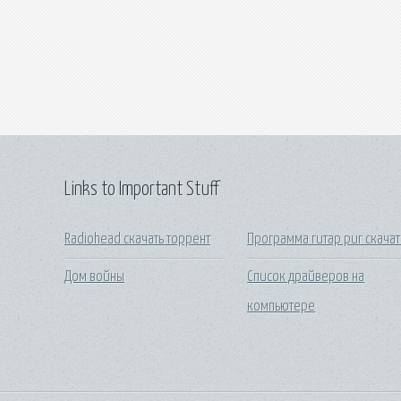
Links to Important Stuff
Radiohead скачать торрент
Программа гитар риг скачат
Дом войны
Список драйверов на
компьютере