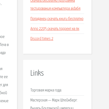
Скачать бесплатно программа
т-
тестирования компьютера aida64
Попаданец скачать книги бесплатно
Anno 2205 скачать торрент на пк
вое
Discord times 2
Teva в
рада
ия
Links
те ее
ег для
Торговая марка года.
ебной
Мастерская — Марк Штейнберг:
яжение
Рыцарь Британской империи.