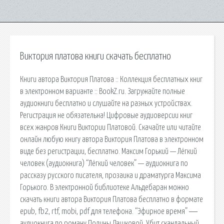
Виктория платова книги скачать бесплатно
Книги автора Виктория Платова :: Коллекция бесплатных книг
в электронном варианте :: BookZ.ru. Загружайте полные
аудиокниги бесплатно и слушайте на разных устройствах.
Регистрация не обязательна! Цифровые аудиоверсии книг
всех жанров Книги Виктории Платовой. Скачайте или читайте
онлайн любую книгу автора Виктория Платова в электронном
виде без регистрации, бесплатно. Максим Горький — Лёгкий
человек (аудиокнига) “Лёгкий человек” — аудиокнига по
рассказу русского писателя, прозаика и драматурга Максима
Горького. В электронной библиотеке Альдебаран можно
скачать книги автора Виктория Платова бесплатно в формате
epub, fb2, rtf, mobi, pdf для телефона. “Эфирное время” ―
аудиокнига по роману Полины Дашковой. Убит скандальный