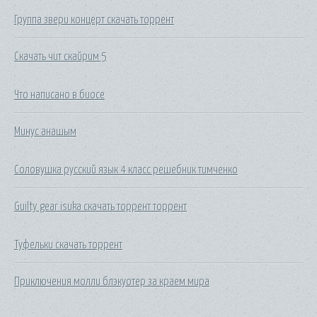
Группа звери концерт скачать торрент
Скачать чит скайрим 5
Что написано в биосе
Минус анашым
Соловушка русский язык 4 класс решебник тимченко
Guilty gear isuka скачать торрент торрент
Туфельки скачать торрент
Приключения молли блэкуотер за краем мира