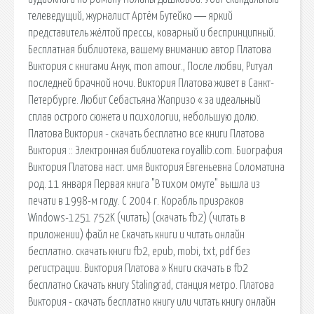
телеведущий, журналист Артём Бутейко ― яркий
представитель жёлтой прессы, коварный и беспринципный.
Бесплатная библиотека, вашему вниманию автор Платова
Виктория с книгами Анук, mon amour., После любви, Ритуал
последней брачной ночи. Виктория Платова живет в Санкт-
Петербурге. Любит Себастьяна Жапризо « за идеальный
сплав острого сюжета и психологии, небольшую долю.
Платова Виктория - скачать бесплатно все книги Платова
Виктория :: Электронная библиотека royallib.com. Биография
Виктория Платова наст. имя Виктория Евгеньевна Соломатина
род. 11 января Первая книга "В тихом омуте" вышла из
печати в 1998-м году. С 2004 г. Корабль призраков
Windows-1251 752K (читать) (скачать fb2) (читать в
приложении) файл не Скачать книги и читать онлайн
бесплатно. скачать книги fb2, epub, mobi, txt, pdf без
регистрации. Виктория Платова » Книги скачать в fb2
бесплатно Скачать книгу Stalingrad, станция метро. Платова
Виктория - скачать бесплатно книгу или читать книгу онлайн