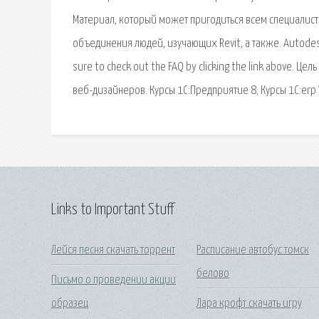
Материал, который может пригодиться всем специалистам
объединения людей, изучающих Revit, а также. Autodesk Us
sure to check out the FAQ by clicking the link above. 
веб-дизайнеров. Курсы 1С:Предприятие 8; Курсы 1С:erp 
Links to Important Stuff
Лейся песня скачать торрент
Расписание автобус томск
белово
Письмо о проведении акции
образец
Лара крофт скачать игру