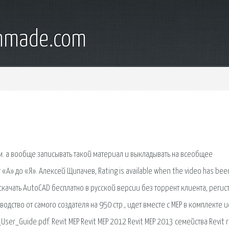
onmade.com
м. а вообще записывать такой материал и выкладывать на всеобщее
А» до «Я». Алексей Щипачев, Rating is available when the video has bee
скачать AutoCAD бесплатно в русской версии без торрент клиента, регис
одство от самого создателя на 950 стр., идет вместе с МЕР в комплекте и
ser_Guide.pdf. Revit MEP Revit MEP 2012 Revit MEP 2013 семейства Revit r