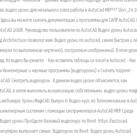
Автокад для "чайников" - данные видео уроки подойдут для начала освое
ас видео уроки для начального этапа работы в AutoCad MEP??? Slon_24 
Здесь вы можете скачать документацию и программы для САПР AutoCAD, 
utoCAD 2008 . Руководство пользователя по AutoCAD Видео уроки Autoca
 Architecture позволит вам. Видео уроки по autocad, самая быстрая и л
имерах по выполнению чертежей, построения изображений. В этом уро
д. Из видео Вы узнаете: - Как вставлять таблицы из excel в Autocad; - Как
 » Инженерные и научные программы (видеоуроки) » Скачать торрент ::
utoCAD. Смотреть видеоурок : В данном видео уроке объясняется, как
toCAD, а затем выполнить визуализацию собственными. видео уроки magi
 вебинара. Уроки MagiCAD. Выпуск 6. Видео курс по Тепломеханике в Au
о инженерным системам с помощью инструментария AutoCAD MEP. Среда
идео уроки Пройдите базовый видеокурс по Revit: https://autocad-
e регулярно выпускает самые. Видеоурок по Revit. Видео уроки Autocad