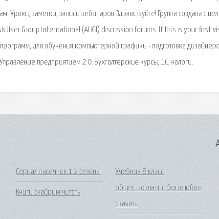
. Уроки, заметки, записи вебинаров Здравствуйте! Группа создана с це
er Group International (AUGI) discussion forums. If this is your first vis
Цель программ, для обучения компьютерной графики - подготовка дизайнеро
Управление предприятием 2.0; Бухгалтерские курсы, 1С, налоги.
A
Сериал пасечник 1 2 сезоны
Учебник 8 класс
обществознание боголюбов
Книги скайрим читать
скачать