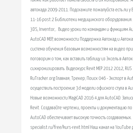
также как работает панель свойств и их копирование. 
автокада 2009-2011. Подскажите пожалуйста есть ли у В
11-16 post:2 Библиотеки медицинского оборудования. 
3DS, Inventor, . Видео уроки по командам и функциям A
AutoCAD MEP, возможности Поддержка Автокад и Автокад
система обучения базовым возможностям на видео пр
поговорим о том, как вставить таблицу из Эксель в Автока
сихнронизировать. Видеокурс Revit MEP 2012 2012, RUS
RuTracker.org Главная; Трекер; Поиск 046 - Экспорт в A
осуществить построение 3d модели офисного стула в Au
Новые возможности MagiCAD 2016.4 для AutoCAD. Запись
Revit. Создавайте чертежи, проекты и документацию п
AutoCAD обеспечивает высокую точность создаваемых. В
specialist.ru/free/kurs-revit.html Наш канал на YouTub