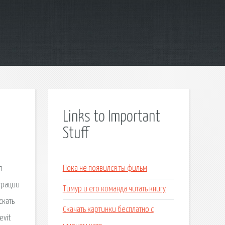
Links to Important
Stuff
n
Пока не появился ты фильм
трации
Тимур и его команда читать книгу
скать
Скачать картинки бесплатно с
evit