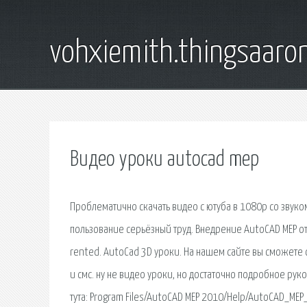
vohxiemith.thingsaar
Видео уроки autocad mep
Проблематично скачать видео с ютуба в 1080p со звуко
пользование серьёзный труд. Внедрение AutoCAD MEP от «
rented. AutoCad 3D уроки. На нашем сайте вы сможете 
и смс. ну не видео уроки, но достаточно подробное руков
тута: Program Files/AutoCAD MEP 2010/Help/AutoCAD_MEP_U