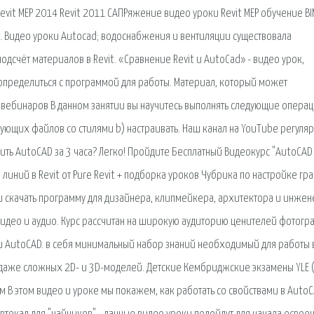
Revit MEP 2014 Revit 2011 САПРяжение видео уроки Revit MEP обучение BI
т. Видео уроки Autocad; водоснабжения и вентиляции существовала
одсчёт материалов в Revit. «Сравнение Revit и AutoCad» - видео урок,
пределиться с программой для работы. Материал, который может
и вебинаров В данном занятии вы научитесь выполнять следующие операц
вующих файлов со стилями b) настраивать. Наш канал на YouTube регуля
ить AutoCAD за 3 часа? Легко! Пройдите Бесплатный Видеокурс "AutoCAD
линий в Revit от Pure Revit + подборка уроков Чубрика по настройке гр
и скачать программу для дизайнера, клипмейкера, архитектора и инжен
идео и аудио. Курс рассчитан на широкую аудиторию ценителей фотогр
и AutoCAD. в себя минимальный набор знаний необходимый для работы 
я даже сложных 2D- и 3D-моделей. Детские Кембриджские экзамены YLE 
 В этом видео и уроке мы покажем, как работать со свойствами в AutoC