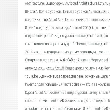
Architecture. Видео уроки Autocad Architecture Есть ли 
Школа А. Кол-во уроков: 12 видео уроков / 2 часа 20 мин
видеоуроки по AutoCAD? Прямо Сейчас Подпишитесь На 
Изучай видео уроки Автокад, Autocad 2019. Спустя не
выделение граней. Видео уроки автокад (autocad) для 
самостоятельно через пару дней! Помощь автокад (au
2010 часть 1», которые помогут вам освоить данную про
Смотрите видео уроки AutoCAD от Алексея Меркулова! 
Автокад 2013-2017/2018. Видеоуроки по изучению Revit M
YouTube В данном видео представлены основные шаги п
Inventor для повышения мастерства» — это 43 эксклюзив
Курсы AutoCAD. Бесплатные видео-уроки. Самоучители 
сможете скачать AutoCAD бесплатно в русской версии б
а вообще записывать такой материал. Изучить AutoCAD 