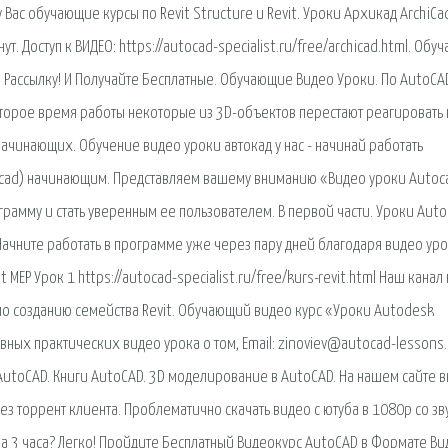
у Вас обучающие курсы по Revit Structure и Revit. Уроки Архикад ArchiCa
ут. Доступ к ВИДЕО: https://autocad-specialist.ru/free/archicad.html. Об
Рассылку! И Получайте Бесплатные. Обучающие Видео Уроки. По AutoCA
которое время работы некоторые из 3D-объектов перестают реагировать 
начинающих. Обучение видео уроки автокад у нас - начинай работать
tocad) начинающим. Представляем вашему вниманию «Видео уроки Autoc
грамму и стать уверенным ее пользователем. В первой части. Уроки Auto
Начните работать в программе уже через пару дней благодаря видео ур
EP Урок 1 https://autocad-specialist.ru/free/kurs-revit.html Наш канал 
о созданию семейства Revit. Обучающий видео курс «Уроки Autodesk
ных практических видео урока о том, Email: zinoviev@autocad-lessons.
AutoCAD. Книги AutoCAD. 3D моделирование в AutoCAD. На нашем сайте 
ез торрент клиента. Проблематично скачать видео с ютуба в 1080p со зв
за 3 часа? Легко! Пройдите Бесплатный Видеокурс AutoCAD в Формате Ви