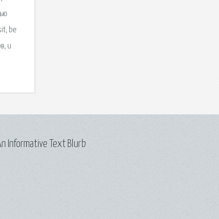
лью
it, be
в, и
n Informative Text Blurb