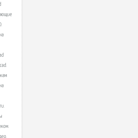
d
учающие
D.
на
ad
cad.
окам
на
ru.
вы
уком.
део.