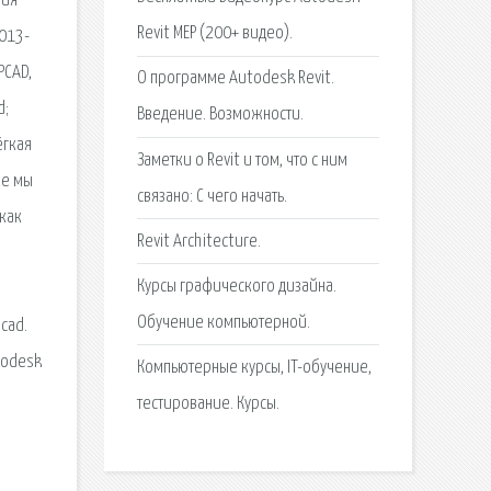
ния
Revit MEP (200+ видео).
2013-
PCAD,
О программе Autodesk Revit.
d;
Введение. Возможности.
ёгкая
Заметки о Revit и том, что с ним
ке мы
связано: C чего начать.
 как
Revit Architecture.
Курсы графического дизайна.
Обучение компьютерной.
cad.
todesk
Компьютерные курсы, IT-обучение,
тестирование. Курсы.