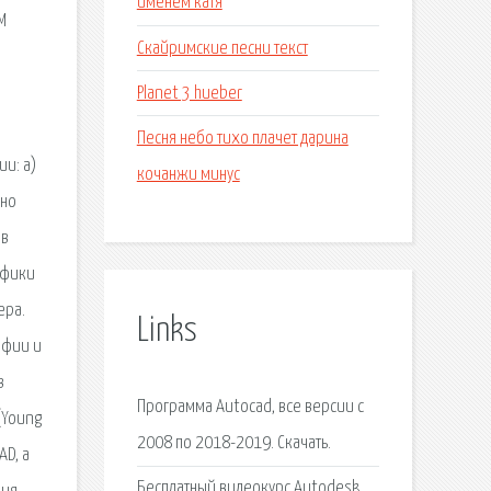
именем катя
M
Скайримские песни текст
Planet 3 hueber
Песня небо тихо плачет дарина
ии: a)
кочанжи минус
рно
 в
афики
ера.
Links
афии и
в
Программа Autocad, все версии с
(Young
2008 по 2018-2019. Скачать.
AD, а
Бесплатный видеокурс Autodesk