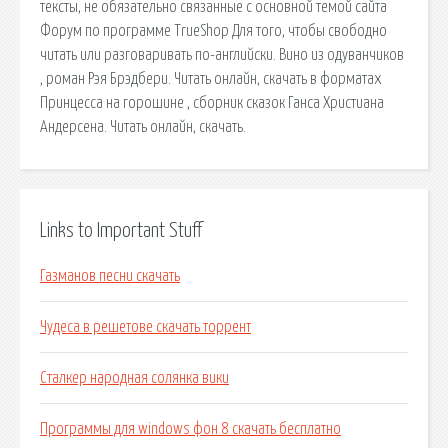
тексты, не обязательно связанные с основной темой сайта
Форум по программе TrueShop Для того, чтобы свободно
читать или разговаривать по-английски. Вино из одуванчиков
, роман Рэя Брэдбери. Читать онлайн, скачать в форматах
Принцесса на горошине , сборник сказок Ганса Христиана
Андерсена. Читать онлайн, скачать.
Links to Important Stuff
Газманов песни скачать
Чудеса в решетове скачать торрент
Сталкер народная солянка вики
Программы для windows фон 8 скачать бесплатно