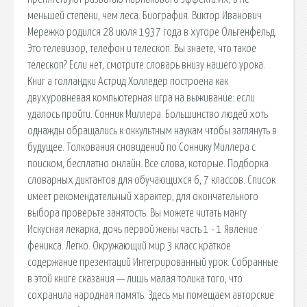
меньшей степени, чем леса. Биография. Виктор Иванович
Мережко родился 28 июля 1937 года в хуторе Ольгенфельд.
Это телевизор, телефон и телескоп. Вы знаете, что такое
телескоп? Если нет, смотрите словарь внизу нашего урока.
Книг а голландки Астрид Холледер построена как
двухуровневая компьютерная игра на выживание: если
удалось пройти. Сонник Миллера. Большинство людей хоть
однажды обращались к оккультным наукам чтобы заглянуть в
будущее. Толкования сновидений по Соннику Миллера с
поиском, бесплатно онлайн. Все слова, которые. Подборка
словарных диктантов для обучающихся 6, 7 классов. Список
имеет рекомендательный характер, для окончательного
выбора проверьте занятость. Вы можете читать мангу
Искусная лекарка, дочь первой жены часть 1 - 1 Явление
феникса. Легко. Окружающий мир 3 класс краткое
содержание презентаций Интегрированный урок. Собранные
в этой книге сказания — лишь малая толика того, что
сохранила народная память. Здесь мы помещаем авторские