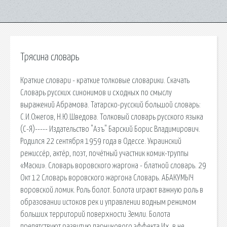
Трясина словарь
Краткие словари - краткие толковые словарики. Скачать
Словарь русских синонимов и сходных по смыслу
выражений Абрамова. Татарско-русский большой словарь:
С.И.Ожегов, Н.Ю.Шведова. Толковый словарь русского языка
(С-Я)----- Издательство "Азъ" Барский Борис Владимирович.
Родился 22 сентября 1959 года в Одессе. Украинский
режиссёр, актёр, поэт, почётный участник комик-труппы
«Маски». Словарь воровского жаргона - блатной словарь. 29
Окт 12 Словарь воровского жаргона Словарь. АБАКУМЫЧ
воровской ломик. Роль болот. Болота играют важную роль в
образовании истоков рек и управлении водным режимом
больших территорий поверхности Земли. Болота
препятствуют развитию парникового эффекта.Их, в не