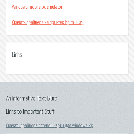
Windows mobile pc emulator
Скачать драйвера на принтер hp m1005
Links
An Informative Text Blurb
Links to Important Stuff
Скачать драйвера сетевой карты для windows xp