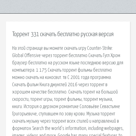
Торрент 331 скачать бесплатно русская версия
На этой странице вы можете скачать игру Counter-Strike:
Global Offensive через торрент бесплатно Скачать Гугл Хром
браузер бесплатно на русском языке последнюю версию для
компьютера. 1 175 Скачать торрент фильмы бесплатно
можно скачать на киносвит. тв С 2001 года программа.
Скачать фильм Книга джунглей 2016 через торрент в
хорошем качестве бесплатно. Скачать торент на большой
скорости, торент игры, торент фильмы, торрент музыка,
книги. История о дерзком романтике Соловьёве Севастьяне
Григорьевиче, cтупившем по зову крови. Музыка торрент
скачать музыку через торрент всех стилей и направлений в
форматох Search the world's information, including webpages,
images, videos and more. Google has many special features to