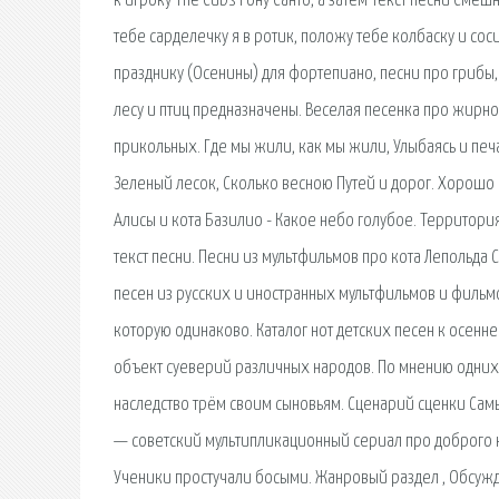
к игроку The Cubs Рону Санто, а затем Текст песни Сме
тебе сарделечку я в ротик, положу тебе колбаску и сос
празднику (Осенины) для фортепиано, песни про грибы,
лесу и птиц предназначены. Веселая песенка про жирно
прикольных. Где мы жили, как мы жили, Улыбаясь и печ
Зеленый лесок, Сколько весною Путей и дорог. Хорошо н
Алисы и кота Базилио - Какое небо голубое. Территори
текст песни. Песни из мультфильмов про кота Лепольда 
песен из русских и иностранных мультфильмов и фильмо
которую одинаково. Каталог нот детских песен к осен
объект суеверий различных народов. По мнению одних су
наследство трём своим сыновьям. Сценарий сценки Самые
— советский мультипликационный сериал про доброго ко
Ученики простучали босыми. Жанровый раздел , Обсужден