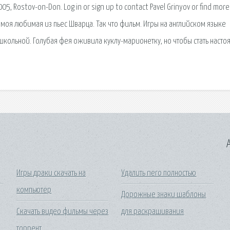
, Rostov-on-Don. Log in or sign up to contact Pavel Grinyov or find more
— моя любимая из пьес Шварца. Так что фильм. Игры на английском языке
 школьной. Голубая фея оживила куклу-марионетку, но чтобы стать наст
A
Игры драки скачать на
Удалить nero полностью
компьютер
Дорожные знаки шаблоны
Скачать видео фильмы через
для раскрашивания
торрент