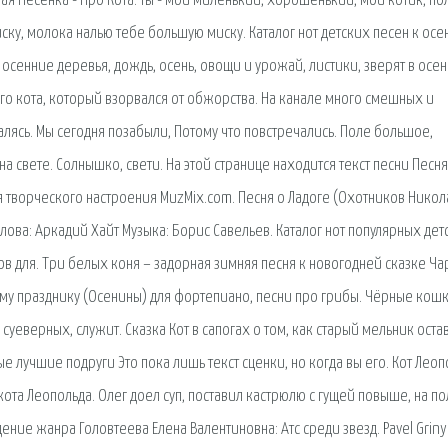
шная Песенка - Про Кота. ты - мой миленький, хорошенький, мой котик, п
иску, молока налью тебе большую миску. Каталог нот детских песен к ос
 осенние деревья, дождь, осень, овощи и урожай, листики, зверят в осе
го кота, который взорвался от обжорства. На канале много смешных и
алясь. Мы сегодня позабыли, Потому что повстречались. Поле большое,
а свете. Солнышко, свети. На этой странице находится текст песни Песн
я творческого настроения MuzMix.com. Песня о Ладоге (Охотников Никол
Слова: Аркадий Хайт Музыка: Борис Савельев. Каталог нот популярных дет
в для. Три белых коня – задорная зимняя песня к новогодней сказке Ча
нему празднику (Осенины) для фортепиано, песни про грибы. Чёрные кош
еверных, служит. Сказка Кот в сапогах о том, как старый мельник оста
 лучшие подруги Это пока лишь текст сценки, но когда вы его. Кот Леоп
та Леопольда. Олег доел суп, поставил кастрюлю с гущей повыше, на по
ие жанра Головтеева Елена Валентиновна: Атс среди звезд. Pavel Griny