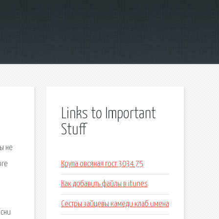
Links to Important
Stuff
Мы не
ore
Крупа овсяная гост 3034 75
Как добавить файлы в itunes
Сестры зайцевы камеди клаб имена
есни