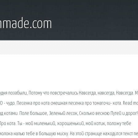
onmade.com
дня позабыли, Потому что повстречались Навсегда, навсегда, Навсегда. 
ТО - чудо. Песенка про кота смешная песенка про томагочи- кота. Read m
ад котами. Поле большое, Зеленый лесок, Сколько весною Путей и дорог!
 Про кота. Ты - мой миленький, хорошенький, мой котик, положу тебе
 молока налью тебе в большую миску. На этой странице находится текст п