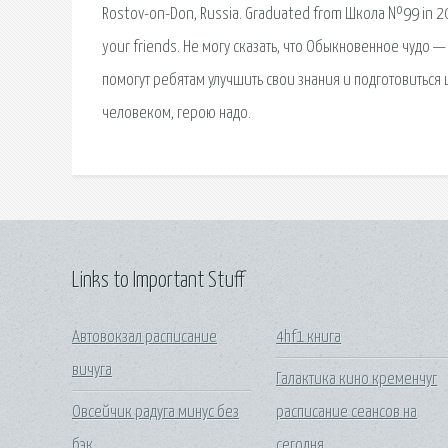
Rostov-on-Don, Russia. Graduated from Школа №99 in 2005
your friends. Не могу сказать, что Обыкновенное чудо 
помогут ребятам улучшить свои знания и подготовиться
человеком, герою надо.
Links to Important Stuff
Автовокзал расписание
4hf1 книга
вичуга
Галактика кино кременчуг
Овсейчик радуга минус без
расписание сеансов на
бэк
сегодня