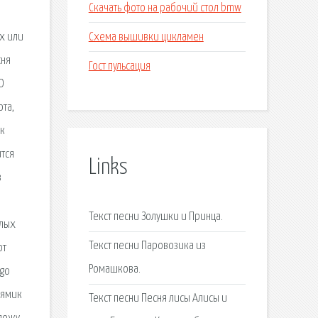
Скачать фото на рабочий стол bmw
Схема вышивки цикламен
ах или
сня
Гост пульсация
О
ота,
ок
ится
Links
з
Текст песни Золушки и Принца.
елых
Текст песни Паровозика из
от
Ромашкова.
ago
рямик
Текст песни Песня лисы Алисы и