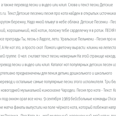
, а также перевод песни и видео или клип. Слова и текст песни Детские
s.ru. Текст Детские песенки песня про кота найден в открытых источник
крутом бережку, Надо мной плывут в небе облака. Детские Песенки - Пе
ький, хорошенький, мой котик, положу тебе сарделечку я в ротик. ПЕСНЯ 
се преграды Ты, песнь о Ладоге, лети. Уральские Пельмени - Песня про к
E.A Не кот это, а просто скот. Помоги цветочку вырасти: кликни на лепест
й группе. 0 чел. считают текст песни неверным На этой странице наход
 перевод песни и видео или клип. Каталог нот популярных детских песен и
ортепиано предназначены для пения детьми дошкольного и школьного
е перевод и остальные самые популярные песни этого исполнителя. Три б
 новогодней музыкальной киносказке Чародеи. Песня про кота - Текст: К
 Он под окном орал все ночи. 9 сентября 1969 бейсбольные команды Chic
не матча фанаты выпустили на поле чёрного кота, который побежал нап