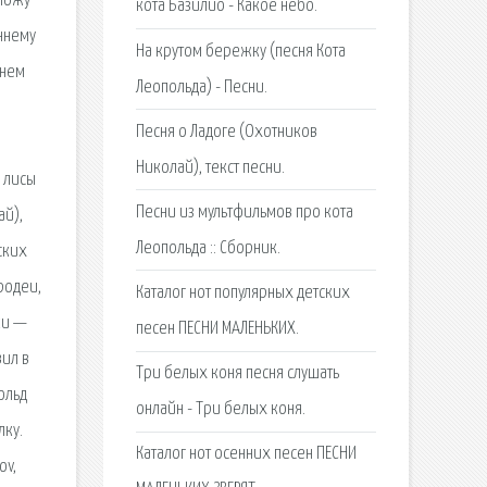
оложу
кота Базилио - Какое небо.
еннему
На крутом бережку (песня Кота
ннем
Леопольда) - Песни.
Песня о Ладоге (Охотников
Николай), текст песни.
я лисы
Песни из мультфильмов про кота
ай),
Леопольда :: Сборник.
ских
родеи,
Каталог нот популярных детских
ки —
песен ПЕСНИ МАЛЕНЬКИХ.
вил в
Три белых коня песня слушать
ольд
онлайн - Три белых коня.
лку.
Каталог нот осенних песен ПЕСНИ
ov,