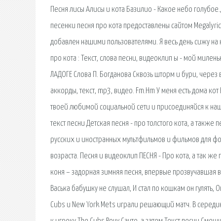
Песня лисы Алисы и кота Базилио - Какое небо голубое.
песенки песня про кота предоставлены сайтом Megalyric
добавлен нашими пользователями. Я весь день сижу на 
про кота : Текст, слова песни, видеоклип ы - мой милен
ЛАДОГЕ Слова П. Богданова Сквозь шторм и бури, через в
аккорды, текст, mp3, видео. Fm.Hm У меня есть дома кот 
твоей любимой социальной сети и присоединяйся к наше
текст песни Детская песня - про толстого кота, а также
русских и иностранных мультфильмов и фильмов для ф
возраста. Песня и видеоклип ПЕСНЯ - Про кота, а так ж
коня – задорная зимняя песня, впервые прозвучавшая в
Васька бабушку не слушал, И стал по кошкам он гулять,
Cubs и New York Mets играли решающий матч. В середи