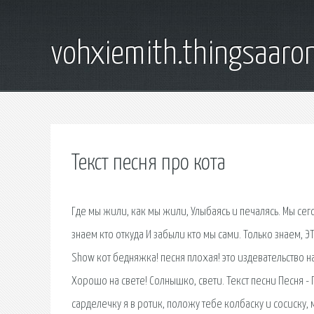
vohxiemith.thingsaar
Текст песня про кота
Где мы жили, как мы жили, Улыбаясь и печалясь. Мы сего
знаем кто откуда И забыли кто мы сами. Только знаем, Э
Show кот бедняжка! песня плохая! это издевательство н
Хорошо на свете! Солнышко, свети. Текст песни Песня -
сарделечку я в ротик, положу тебе колбаску и сосиску,