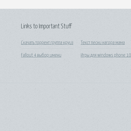
Links to Important Stuff
Скачать торрент группа круиз
Текст песни нагора мама
Fallout 4 выбор имени
Игры для windows phone 1