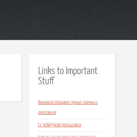
Links to Important
Stuff
Вязание спицами туник схемы и
описание
Lc 40le540e прошивка