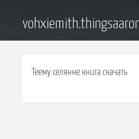
vohxiemith.thingsaar
Теему селянне книга скачать