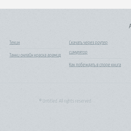
A
Текин
Скачать через роутер
симулятор
0
Танки онлайн краска арамид
Как побеждать в споре книга
© Untitled. All rights reserved.