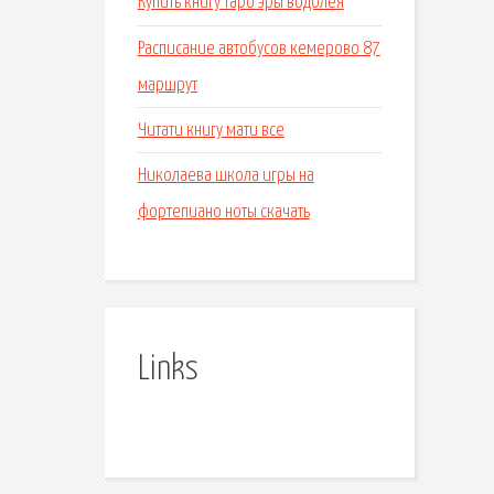
Купить книгу таро эры водолея
Расписание автобусов кемерово 87
маршрут
Читати книгу мати все
Николаева школа игры на
фортепиано ноты скачать
Links