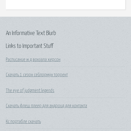
An Informative Text Blurb
Links to Important Stuff
Расписание ж д вокзала херсон
Скачать 1 сезон сейлормун торрент
The eye of judgment legends
Скачать флеш плеер для андроид для контакта
Кс портабле скачать