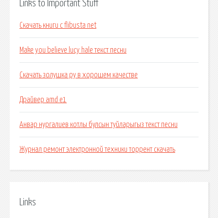
Links to Important Stuff
Скачать книги с flibusta net
Make you believe lucy hale текст песни
Скачать золушка ру в хорошем качестве
Драйвер amd e1
Анвар нургалиев котлы булсын туйларыгыз текст песни
Журнал ремонт электронной техники торрент скачать
Links