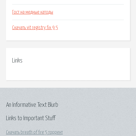
Гост на медные катоды
Скачать vit registry fix 9 5
Links
An Informative Text Blurb
Links to Important Stuff
Скачать breath of fire 5 торрент