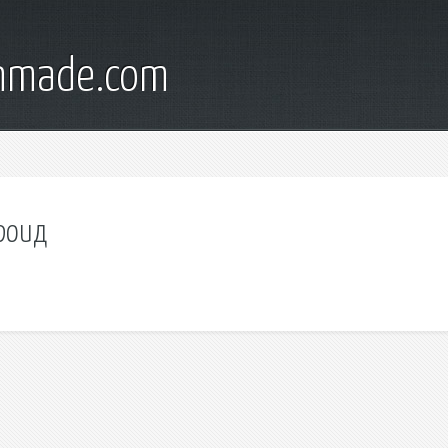
onmade.com
роид