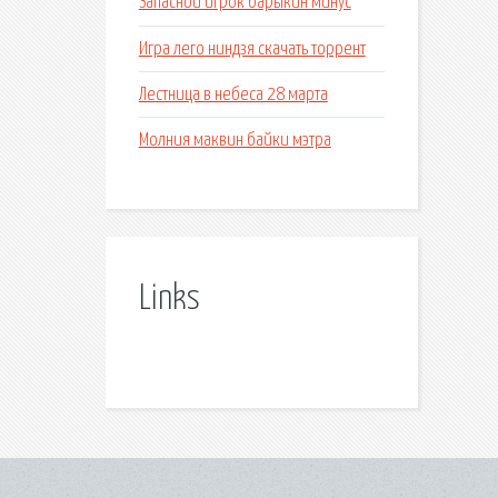
Запасной игрок барыкин минус
Игра лего ниндзя скачать торрент
Лестница в небеса 28 марта
Молния маквин байки мэтра
Links