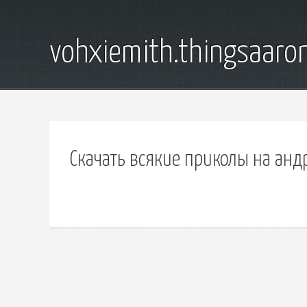
vohxiemith.thingsaar
Скачать всякие приколы на анд