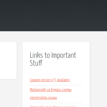
Links to Important
Stuff
Сканер epson v33 драйвер
Майнкрафт из бумаги схемы
распечатать скины