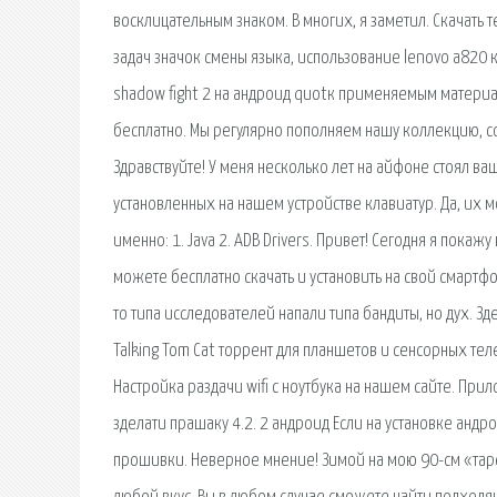
восклицательным знаком. В многих, я заметил. Скачать те
задач значок смены языка, использование lenovo a820 
shadow fight 2 на андроид quotк применяемым материа
бесплатно. Мы регулярно пополняем нашу коллекцию, с
Здравствуйте! У меня несколько лет на айфоне стоял ваш
установленных на нашем устройстве клавиатур. Да, их мо
именно: 1. Java 2. ADB Drivers. Привет! Сегодня я покаж
можете бесплатно скачать и установить на свой смартфо
то типа исследователей напали типа бандиты, но дух. З
Talking Tom Cat торрент для планшетов и сенсорных те
Настройка раздачи wifi с ноутбука на нашем сайте. При
зделати прашаку 4.2. 2 андроид Если на установке андр
прошивки. Неверное мнение! Зимой на мою 90-см «тарел