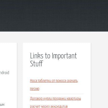
Links to Important
Stuff
ndroid
Носа таблетки от поноса скачать
песню
Договор купли продажи квартиры
ным
расчет через аккредитив