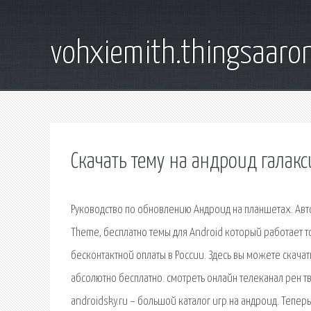
vohxiemith.thingsaar
Скачать тему на андроид галакс
Руководство по обновлению Андроид на планшетах. Авт
Theme, бесплатно темы для Android который работает то
бесконтактной оплаты в России. Здесь вы можете скача
абсолютно бесплатно. смотреть онлайн телеканал рен тв
androidsky.ru – большой каталог игр на андроид. Тепе