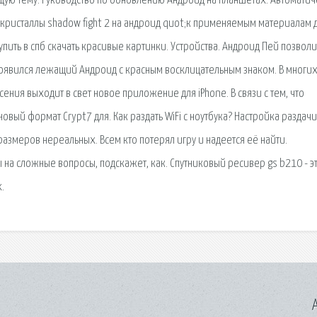
щую тему. Руководство по обновлению Андроид на планшетах. Автомати
 кристаллы shadow fight 2 на андроид quot;к применяемым материалам д
пить в спб скачать красивые картинки. Устройства. Андроид Пей позволи
 появился лежащий Андроид с красным восклицательным знаком. В многих
ения выходит в свет новое приложение для iPhone. В связи с тем, что
ый формат Crypt7 для. Как раздать WiFi с ноутбука? Настройка раздачи w
размеров нереальных. Всем кто потерял игру и надеется её найти.
на сложные вопросы, подскажет, как. Спутниковый ресивер gs b210 - э
.
A