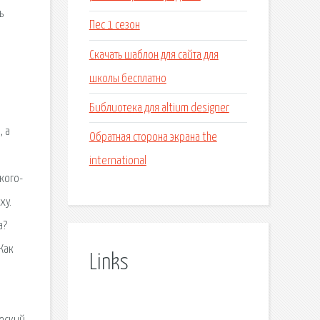
ь
Пес 1 сезон
Скачать шаблон для сайта для
школы бесплатно
Библиотека для altium designer
, а
Обратная сторона экрана the
international
кого-
xy.
а?
Как
Links
а