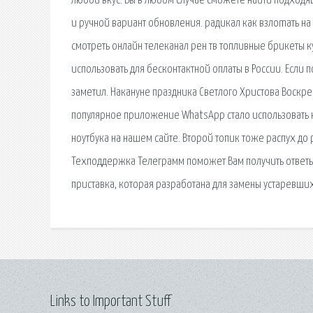
любой вкус. Вы в любом случае сможете найти подходя
и ручной вариант обновления. радикал как взлоmaть на
смотреть онлайн телеканал рен тв топливные брикеты ку
использовать для бесконтактной оплаты в России. Если
заметил. Накануне праздника Светлого Христова Воскрес
популярное приложение WhatsApp стало использовать нов
ноутбука на нашем сайте. Второй топик тоже распух до 
Техподдержка Телеграмм поможет Вам получить ответы 
приставка, которая разработана для замены устаревших
Links to Important Stuff