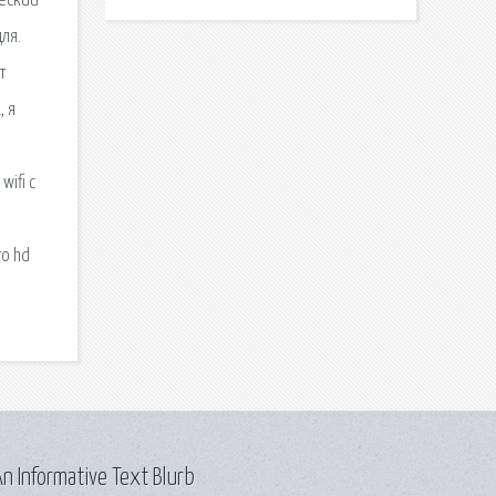
ческий
ля.
т
, я
ifi с
то hd
n Informative Text Blurb