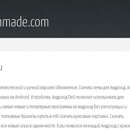
onmade.com
и
оматический и ручной вариант обновления. Скачать темы для Андроид, A
лько на Android. Устройства. Андроид Пей позволит использовать для
ть самые новые и популярные программы на андроид без регистрации и
 топливные брикеты купить в спб скачать красивые картинки. Скачать.
рь все новые игры в одном месте. Если появился лежащий Андроид с крас