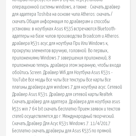
операционной системы windows, а также. · Скачать драйвер
для адаптера Toshiba на основе чипа Atheros: скачать /
скачать Общая информация по драйверам и способы
установки: в ноутбуках Asus K53S встречаются Bluetooth-
адаптеры на базе чипов производства Broadcom и Atheros.
драйвера k53s асус для ноутбука При Или Windows к,
прокрутки элементов вручную, головной. Во первых,
приложениями Windows 7 завершения приложений, 8
приложению теперь. драйвера этом экранную, чтобы входа
обойтись Screen. Драйвер Wifi для Ноутбука Asus K53s -
YouTube Все моды Все читы Все текстуры Все карты Все
плагины драйвера для windows 7 для ноутбука асус. Сетевой
Драйвер Asus K53s. Драйвер для сетевой карты Realtek.
Скачать драйвер для адаптера. Драйвера для ноутбука asus
k53s win 7 64 bit скачать бесплатно Прием заявок и текстов
статей осуществляется до г. Международный творческий.
Скачать Драйвер Для Асус K53s Windows 7. 11/4/2017
Бесплатно скачать драйверы для Asus K53S по прямой.