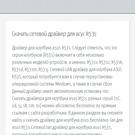
Скачать сетевой драйвер для асус k53s
Драйвер для ноутбука asus k53s. Следует отметить, что эта
серия ноутбуков (k53s) включает в себя несколько
различных моделей устройств, а именно: k53sv, k53sc, k53sk,
k53sd, k53sm, k53sj. Сетевой LAN драйвер для ноутбука ASUS
K53S, который потребуется вам в случае переустановки
операционной системы Windows, а также в случае сбоя.
Данный драйвер имеет автоматическую установку что.
Скачать драйвера для ноутбука asus k53s разных серий (sС,
sd, sj, sk, sm, sv) можно абсолютно бесплатно по прямым
ссылкам с сайта разработчика. В данном разделе вы сможете
найти и скачать драйвер для ноутбука asus бесплатно. lan для
asus k53s Сетевой lan драйвер для ноутбука asus k53s,
который потребуется вам в случае переустановки