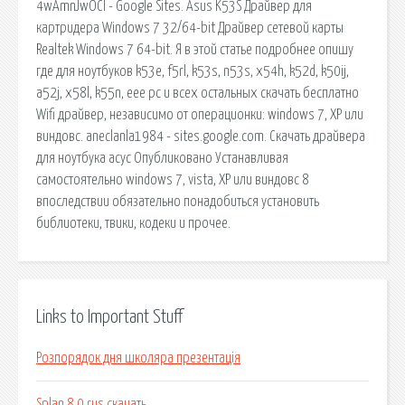
4wAmnJwOCl - Google Sites. Asus K53S Драйвер для
картридера Windows 7 32/64-bit Драйвер сетевой карты
Realtek Windows 7 64-bit. Я в этой статье подробнее опишу
где для ноутбуков k53e, f5rl, k53s, n53s, x54h, k52d, k50ij,
a52j, x58l, k55n, eee pc и всех остальных скачать бесплатно
Wifi драйвер, независимо от операционки: windows 7, XP или
виндовс. aneclanla1984 - sites.google.com. Скачать драйвера
для ноутбука асус Опубликовано Устанавливая
самостоятельно windows 7, vista, XP или виндовс 8
впоследствии обязательно понадобиться установить
библиотеки, твики, кодеки и прочее.
Links to Important Stuff
Розпорядок дня школяра презентація
Splan 8 0 rus скачать