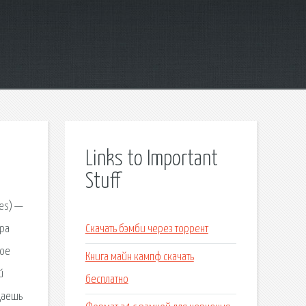
Links to Important
Stuff
nes) —
гра
Скачать бэмби через торрент
ное
Книга майн кампф скачать
й
бесплатно
Даешь