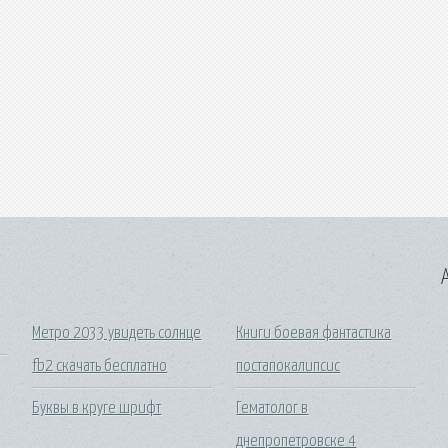
A
Метро 2033 увидеть солнце
Книги боевая фантастика
fb2 скачать бесплатно
постапокалипсис
Буквы в круге шрифт
Гематолог в
днепропетровске 4