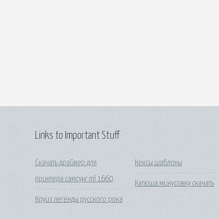
Links to Important Stuff
Скачать драйвер для
Кексы шаблоны
принтера самсунг ml 1660
Катюша минусовку скачать
Круиз легенды русского рока