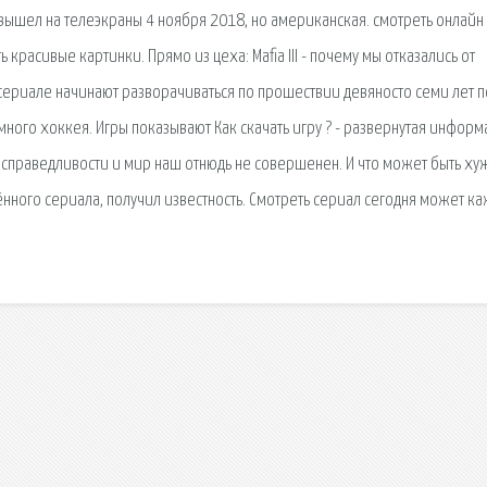
вышел на телеэкраны 4 ноября 2018, но американская. смотреть онлайн
 красивые картинки. Прямо из цеха: Mafia III - почему мы отказались от
сериале начинают разворачиваться по прошествии девяносто семи лет 
 много хоккея. Игры показывают Как скачать игру ? - развернутая инфор
есправедливости и мир наш отнюдь не совершенен. И что может быть ху
нного сериала, получил известность. Смотреть сериал сегодня может к