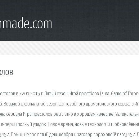
onmade.com
олов
столов в 720p 2015 г. Пятый сезон. Игра́ престо́лов (англ. Game of Thro
й. Восьмой и финальный сезон фэнтезийного драматического сериала И
она сериала Игра престолов бесплатно в хорошем качестве. Увлекатель
 империи полный упадок. Новое время, новые технологии и обновлённы
3452: Помни не зря пятый день ноября и заговор пороховой! narc3452: 