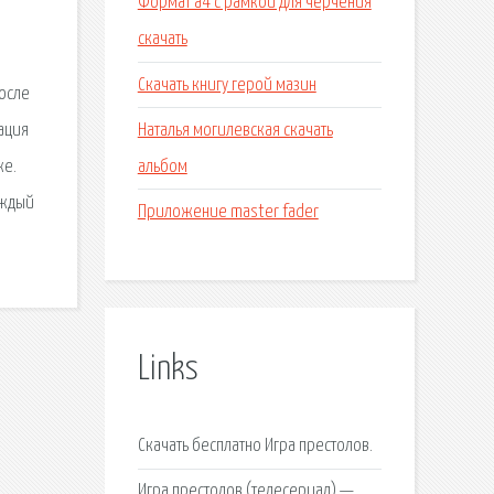
Формат а4 с рамкой для черчения
скачать
Скачать книгу герой мазин
после
Наталья могилевская скачать
мация
альбом
же.
аждый
Приложение master fader
Links
Скачать бесплатно Игра престолов.
Игра престолов (телесериал) —