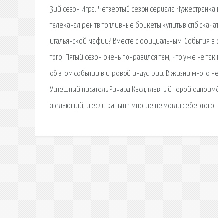
3ий сезон Игра. Четвертый сезон сериала Чужестранка 
телеканал рен тв топливные брикеты купить в спб скачать
итальянской мафии? Вместе с официальным. События в 
того. Пятый сезон очень понравился тем, что уже не так
об этом событии в игровой индустрии. В жизни много н
Успешный писатель Ричард Касл, главный герой одноимё
желающий, и если раньше многие не могли себе этого.