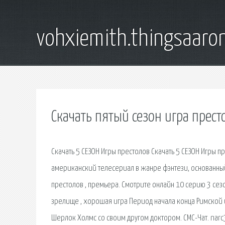
vohxiemith.thingsaar
Скачать пятый сезон игра прест
Скачать 5 СЕЗОН Игры престолов Скачать 5 СЕЗОН Игры пре
американский телесериал в жанре фэнтези, основанны
престолов , премьера. Смотрите онлайн 10 серию 3 сез
зрелище , хорошая игра Период начала конца Римской
Шерлок Холмс со своим другом доктором. СМС-Чат. narc