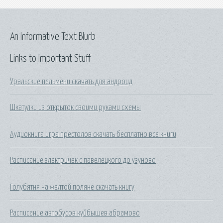
An Informative Text Blurb
Links to Important Stuff
Уральские пельмени скачать для андроид
Шкатулки из открыток своими руками схемы
Аудиокнига игра престолов скачать бесплатно все книги
Расписание электричек с павелецкого до узуново
Голубятня на желтой поляне скачать книгу
Расписание автобусов куйбышев абрамово