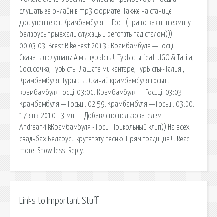
слушать ее онлайн в mp3 формате. Также на станице
доступен текст. Крамбамбуля — Госцi(пра то как иншезмцi у
беларусь прыехали слухаць и реготать пад сталом))).
00:03:03. Brest Bike Fest 2013 : Крамбамбуля — Госцi.
Скачать и слушать: А мы турЫсты!, ТурЫсты feat. UGO & TaLila,
Сосисочка, ТурЫсты, Лашате ми кантаре, ТурЫсты~Талия ,
Крамбамбуля, Турысты. Скачай крамбамбуля госьці.
крамбамбуля госцi. 03:00. Крамбамбуля — Госьці. 03:03.
Крамбамбуля — Госьці. 02:59. Крамбамбуля — Госьці. 03:00.
17 янв 2010 - 3 мин. - Добавлено пользователем
Andrean4ikКрамбамбуля - Госцi Прикольный клип)) На всех
свадьбах Беларуси крутят эту песню. Прям традиция!!! . Read
more. Show less. Reply.
Links to Important Stuff