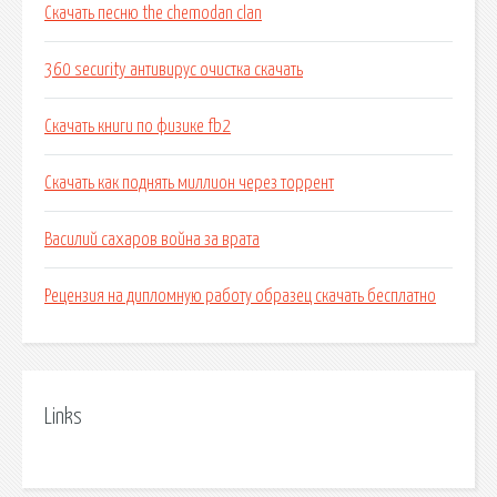
Скачать песню the chemodan clan
360 security aнтивирус очистка скачать
Скачать книги по физике fb2
Скачать как поднять миллион через торрент
Василий сахаров война за врата
Рецензия на дипломную работу образец скачать бесплатно
Links