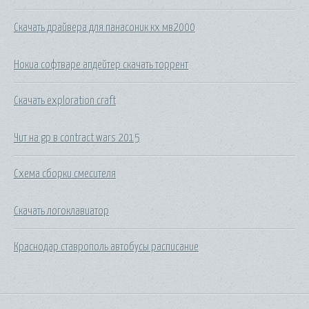
Скачать драйвера для панасоник кх мв2000
Нокиа софтваре апдейтер скачать торрент
Скачать exploration craft
Чит на gp в contract wars 2015
Схема сборки смесителя
Скачать логоклавиатор
Краснодар ставрополь автобусы расписание