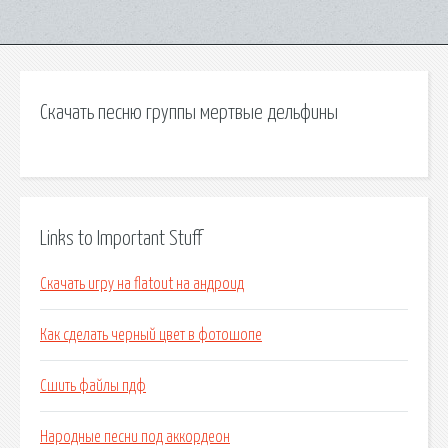
Скачать песню группы мертвые дельфины
Links to Important Stuff
Скачать игру на flatout на андроид
Как сделать черный цвет в фотошопе
Сшить файлы пдф
Народные песни под аккордеон