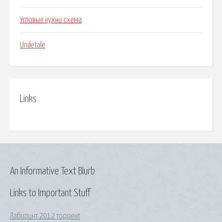
Угловые кухни схема
Undetale
Links
An Informative Text Blurb
Links to Important Stuff
Лабиринт 2012 торрент