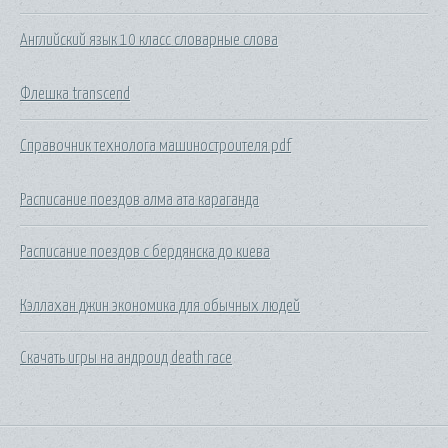
Английский язык 10 класс словарные слова
Флешка transcend
Справочник технолога машиностроителя pdf
Расписание поездов алма ата караганда
Расписание поездов с бердянска до киева
Кэллахан джин экономика для обычных людей
Скачать игры на андроид death race