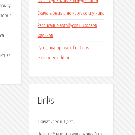
Кыся слушать онлайн аудиокнига
музыку,
Скачать бесплатно карту со спутника
итория
Расписание автобусов николаев
харьков
са
Русификатор rise of nations
ктива.
extended edition
Links
Скачать песни Цветы
Песни к 8 марта - слушать онлайн и