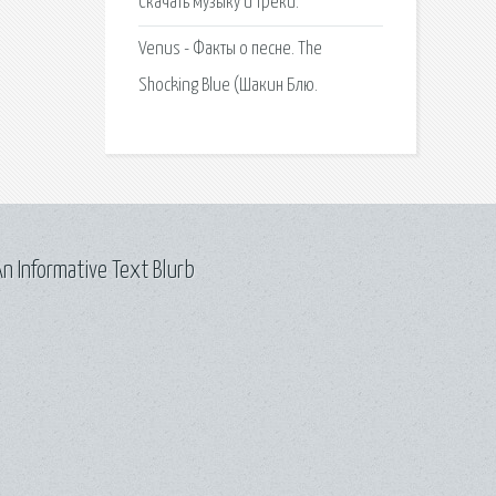
Скачать музыку и треки.
Venus - Факты о песне. The
Shocking Blue (Шакин Блю.
n Informative Text Blurb