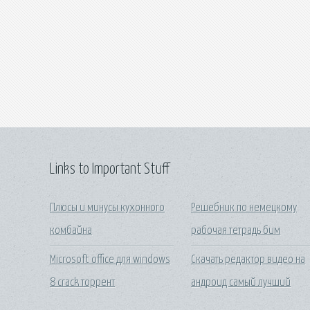
Links to Important Stuff
Плюсы и минусы кухонного
Решебник по немецкому
комбайна
рабочая тетрадь бим
Microsoft office для windows
Скачать редактор видео на
8 crack торрент
андроид самый лучший