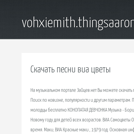
vohxiemith.thingsaar
Скачать песни виа цветы
На музыкальном портале Зайцев.нет Вы можете скачать пе
Поиск по новизне, популярности и другим параметрам. 
молодцы бесплатно КОНОПАТАЯ ДЕВЧОНКА Музыка - Борис
Новому году для детей всех возрастов. ВИА Самоцветы 
время. Маки; ВИА Красные маки , 1979 год: Основная инф