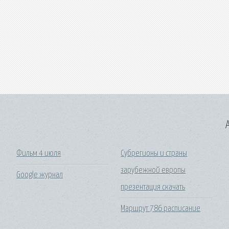
A
Фильм 4 июля
Субрегионы и страны
зарубежной европы
Google журнал
презентация скачать
Маршрут 786 расписание