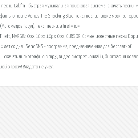
 песни. Lal.fm - быстрая музыкальная поисковая система! Скачать песни, 
факты о песне Venus The Shocking Blue, текст песни. Также можно. Терр
Магомедов Расул), текст песни. a href= id=
left; MARGIN: 0px 10px 10px 0px; CURSOR: Самые известные песни Бори
50 лет со дня. iSendSMS - программа, предназначенная для бесплатной
л - скачать дискографию в mp3, видео смотреть онлайн, биография колле
й в грозу! Влад это не учел.