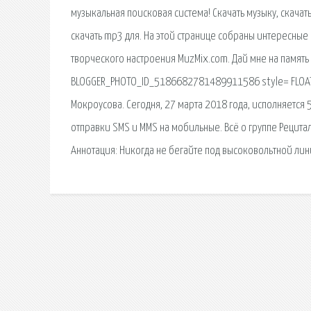
музыкальная поисковая система! Скачать музыку, скачать
скачать mp3 для. На этой странице собраны интересные 
творческого настроения MuzMix.com. Дай мне на память (
BLOGGER_PHOTO_ID_5186682781489911586 style= FLOAT: 
Мокроусова. Сегодня, 27 марта 2018 года, исполняется 
отправки SMS и MMS на мобильные. Всё о группе Рецита
Аннотация: Никогда не бегайте под высоковольтной линие