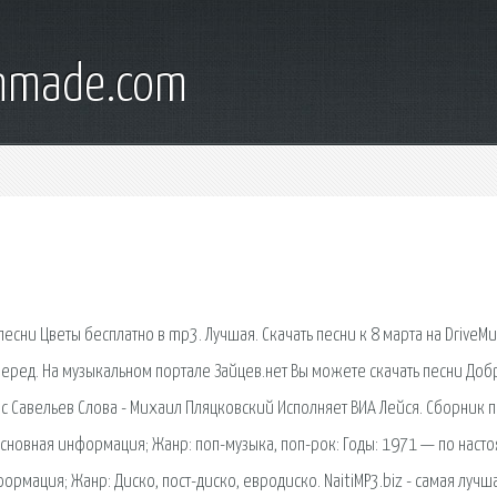
onmade.com
сни Цветы бесплатно в mp3. Лучшая. Скачать песни к 8 марта на DriveMus
Перед. На музыкальном портале Зайцев.нет Вы можете скачать песни Доб
 Савельев Слова - Михаил Пляцковский Исполняет ВИА Лейся. Сборник п
Основная информация; Жанр: поп-музыка, поп-рок: Годы: 1971 — по наст
ормация; Жанр: Диско, пост-диско, евродиско. NaitiMP3.biz - самая лучш