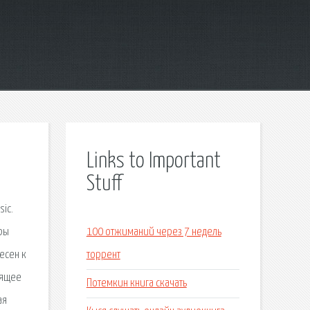
Links to Important
Stuff
ic.
ры
100 отжиманий через 7 недель
есен к
торрент
оящее
Потемкин книга скачать
ая