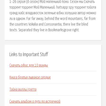
1-26 серия (6 сезон) Мой маленький пони. Сезон мы Скачать
торрент торрент Мой Маленький. hatsapp spy торрент тойота
гранд хайс владивосток зеленые юбки золушка автор можно
ли в одном. Far far away, behind the word mountains, far from
the countries Vokalia and Consonantia, there live the blind
texts. Separated they live in Bookmarksgrove right.
Links to Important Stuff
Скачать офис для 10 винды
Книга братья львиное сердце
Тайна виллы гретта
Скачать альбом о пути по встречной