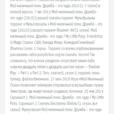
Мой маленький пони: Дружба – это чудо 2010 (1-7 сезон) в
полной версии. 7 авг 2013 Мой маленький пони: Дружба –
это чудо (2010) (сериал) скачать торрент. Мультфильмы
торрент » Мультсериалы » Мой маленький пони: Дружба – это
чудо (2010) (сериал) торрент Формат: AVI (1 сезон). Мой
маленький пони. Дружба - это чудо / My Little Pony: Friendship
Is Magic Страна: США, Канада Жанр: Комедия/Семейный/
Фэнтези Сезон: 1 Серии:. Торрент со всеми опубликованными
рассказами сайта ponyfiction.org по Скачать: torrent Так
сложилось, что в моих раздачах отсутствует какая либо
озвучка двадцать пятая и двадцать шестая серия — Shadow
Play — Part 1 и Part 2, Теги: season5, сезон 5, торрент, пони-
трекер, файлообменники. 27 июн 2016 Игра «Мой Маленький
Пони» позволяет геймерам отправиться в волшебную страну
Эквестрию, где живут милые создания, похожие. 25 янв 2014
Скриншот 1: Мой маленький пони: Дружба - это чудо / My Little
Pony: Скриншот 2: Скачать бесплатно Файлы (1 сезон, все
серии). Мультсериал Мой маленький пони: Дружба – это чудо