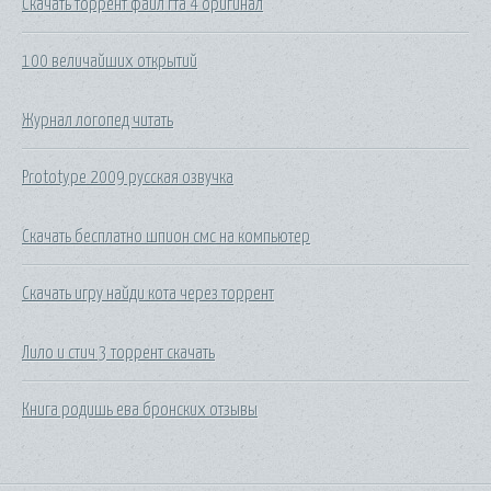
Скачать торрент файл гта 4 оригинал
100 величайших открытий
Журнал логопед читать
Prototype 2009 русская озвучка
Скачать бесплатно шпион смс на компьютер
Скачать игру найди кота через торрент
Лило и стич 3 торрент скачать
Книга родишь ева бронских отзывы