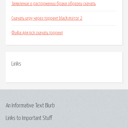
Заявление о расторжении брака образец скачать
Скачать игру через торрент black mirror 2
Фифа для псп скачать торрент
Links
An Informative Text Blurb
Links to Important Stuff