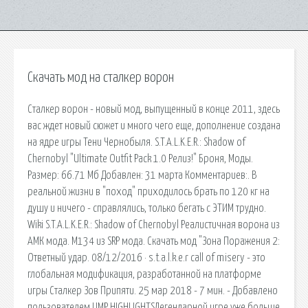
Скачать мод на сталкер ворон
Сталкер ворон - новый мод, выпущенный в конце 2011, здесь
вас ждет новый сюжет и много чего еще, дополнение создана
на ядре игры Тени Чернобыля. S.T.A.L.K.E.R.: Shadow of
Chernobyl "Ultimate Outfit Pack 1.0 Релиз!" Броня, Моды.
Размер: 66.71 Мб Добавлен: 31 марта Комментариев:. В
реальной жизни в "поход" приходилось брать по 120 кг на
душу и ничего - справлялись, только бегать с ЭТИМ трудно.
Wiki S.T.A.L.K.E.R.: Shadow of Chernobyl Реалистичная ворона из
АМК мода. М134 из SRP мода. Скачать мод "Зона Поражения 2:
Ответный удар. 08/12/2016 · s.t.a.l.k.e.r call of misery - это
глобальная модификация, разработанной на платформе
игры Сталкер Зов Припяти. 25 мар 2018 - 7 мин. - Добавлено
пользователем UMP HIGHLIGHTSЛегендарной игре уже больше