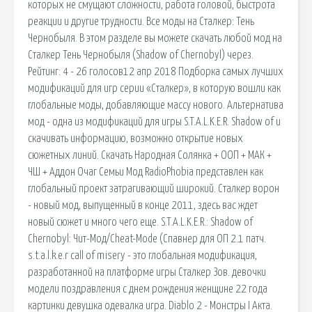
которых не смущают сложности, работа головой, быстрота
реакции и другие трудности. Все моды на Сталкер: Тень
Чернобыля. В этом разделе вы можете скачать любой мод на
Сталкер Тень Чернобыля (Shadow of Chernobyl) через.
Рейтинг: 4 - 26 голосов12 апр 2018 Подборка самых лучших
модификаций для игр серии «Сталкер», в которую вошли как
глобальные моды, добавляющие массу нового. Альтернатива
мод - одна из модификаций для игры S.T.A.L.K.E.R. Shadow of и
скачивать информацию, возможно открытие новых
сюжетных линий. Скачать Народная Солянка + ООП + МАК +
ЧШ + Аддон Очаг Семьи Мод RadioPhobia представлен как
глобальный проект затрагивающий широкий. Сталкер ворон
- новый мод, выпущенный в конце 2011, здесь вас ждет
новый сюжет и много чего еще. S.T.A.L.K.E.R.: Shadow of
Chernobyl: Чит-Мод/Cheat-Mode (Спавнер для ОП 2.1 патч.
s.t.a.l.k.e.r call of misery - это глобальная модификация,
разработанной на платформе игры Сталкер Зов. девочки
модели поздравления с днем рождения женщине 22 года
картинки девушка одевалка игра. Diablo 2 - Монстры I Акта.