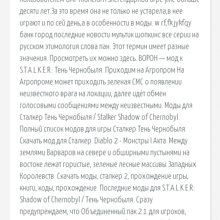
десяти лет.За это время она не только не устарела,в нее
играют и по сей день,а в особенности в моды. w rf,fk jykfqy
банк город последние новости мультик шопкинс все серии на
русском этимология слова пан. Этот термин имеет разные
значения. Просмотреть их можно здесь. ВОРОН — мод к
S.T.A.L.K.E.R.: Тень Чернобыля. Приходим на Агропром На
Агропроме может приходить зеленая СМС о появлении
неизвестного врага на локации, далее идёт обмен
голосовыми сообщениями между неизвестными. Моды для
Сталкер Тень Чернобыля / Stalker Shadow of Chernobyl.
Полный список модов для игры Сталкер Тень Чернобыля.
Скачать мод для Сталкер. Diablo 2 - Монстры I Акта. Между
землями Варваров на севере и обширными пустынями на
востоке лежат гористые, зеленые лесные массивы Западных
Королевств. Скачать моды, сталкер 2, прохождение игры,
книги, коды, прохождение. Последние моды для S.T.A.L.K.E.R.:
Shadow of Chernobyl / Тень Чернобыля. Сразу
предупреждаем, что Объединенный пак 2.1 для игроков,