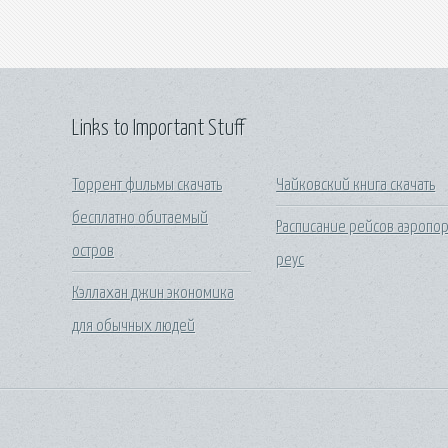
Links to Important Stuff
Торрент фильмы скачать
Чайковский книга скачать
бесплатно обитаемый
Расписание рейсов аэропор
остров
реус
Кэллахан джин экономика
для обычных людей