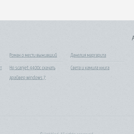
A
Роман о мести выживший
Данелия маргарита
т
Hp scanjet 4400c скачать
Света и камила книга
драйвер windows 7