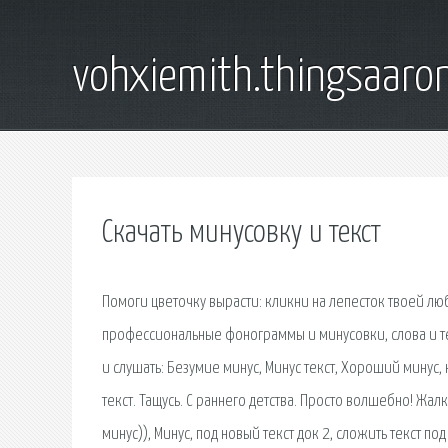
vohxiemith.thingsaar
Скачать минусовку и текст
Помоги цветочку вырасти: кликни на лепесток твоей лю
профессиональные фонограммы и минусовки, слова и тек
и слушать: Безумие минус, Минус текст, Хороший минус,
текст. Тащусь. С раннего детства. Просто волшебно! Жалко
минус)), Минус, под новый текст док 2, сложить текст по