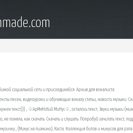
onmade.com
бимой социальной сети и присоединяйся. Архив для вокалиста:
сты песен, видеоуроки и обучающие вокалу статьи, новости музыки. Ск
 нужен текст))) , ♤АрМяНсКий МиНус♤, осталось текст, Звуки музыки (мин
, не поняла, как скачать. Скачать и слушать: Попробуй зачитать текст, под
д музичку., (Минус на пианино), Каста. Коллекция битов и минусов для рэпа