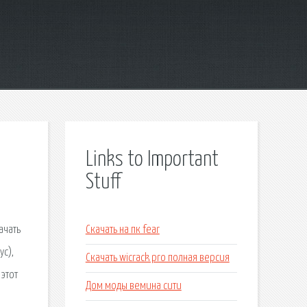
Links to Important
Stuff
ачать
Скачать на пк fear
ус),
Скачать wicrack pro полная версия
 этот
Дом моды вемина сити