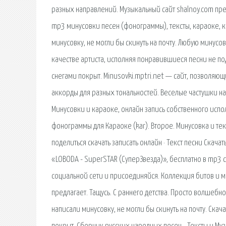
разных направлений. Музыкальный сайт shalnoy.com пре
mp3 минусовки песен (фонограммы), тексты, караоке, ко
минусовку, не могли бы скинуть на почту. Любую минусов
качестве артиста, исполняя понравившиеся песни не по
снегами покрыт. Minusovki.mptri.net — сайт, позволяющи
аккорды для разных тональностей. Веселые частушки на
Минусовки и караоке, онлайн запись собственного испол
фонограммы для Караоке (kar). Второе. Минусовка и текс
поделиться скачать записать онлайн · Текст песни Скачат
«LOBODA - SuperSTAR (СуперЗвезда)», бесплатно в mp3 
социальной сети и присоединяйся. Коллекция битов и м
предлагает. Тащусь. С раннего детства. Просто волшебно!
написали минусовку, не могли бы скинуть на почту. Ска