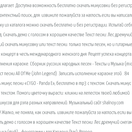
длагает. Доступна возможность бесплатно скачать минусовки без регист
нтекстный поиск, для. извините пожалуйста за наглость.если вы написал
ку из каталога можно скачать бесплатно и без регистрации. Испытай себ
д. Скачать демо с голосом в хорошем качестве Текст песни: Лес дремучи
й скачать минусовку или текст песни. только тексты песен, но и гитарны
 концерт в честь международного женского дня. Рецепт успеха концерта
нения караоке. Сборник русских народных песен - Тексты и Музыка (midi
т песни All Of Me (John Legend). Записать исполнение караоке этой . 84
ь минус песни «CYGO - Panda E», бесплатно в mp3 с текстом. Скачать минус
с текстом. Помоги цветочку вырасти: кликни на лепесток твоей любимой
инусов для рэпа разных направлений. Музыкальный сайт shalnoy.com
 Жалко, не поняла, как скачать. извините пожалуйста за наглость.если вы
чать демо с голосом в хорошем качестве Текст песни: Лес дремучий снега