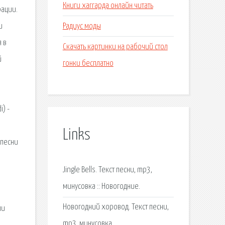
Книги хаггарда онлайн читать
рации.
Радиус моды
и
я в
Скачать картинки на рабочий стол
й
гонки бесплатно
е
.
) -
Links
 песни
Jingle Bells. Текст песни, mp3,
минусовка :: Новогодние.
Новогодний хоровод. Текст песни,
ми
mp3, минусовка.