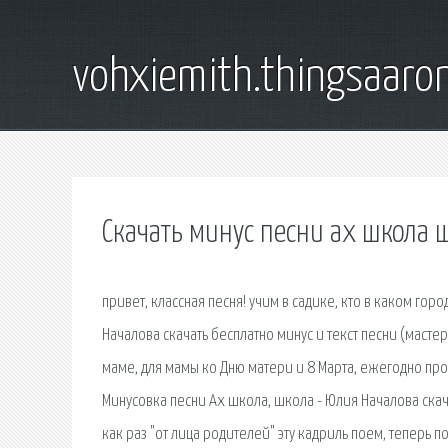
vohxiemith.thingsaar
Скачать минус песни ах школа 
привет, классная песня! учим в садике, кто в каком гор
Началова скачать бесплатно минус и текст песни (масте
маме, для мамы ко Дню матери и 8 Марта, ежегодно пр
Минусовка песни Ах школа, школа - Юлия Началова скача
как раз "от лица родителей" эту кадриль поем, теперь 