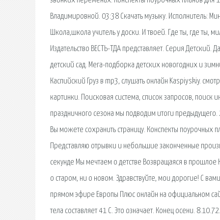
звонких переменах. Конспекты поурочных планов для 
Владимировной. 03:38 Скачать музыку. Исполнитель: М
Школа,школа учитель у доски. И твоей. Где ты, где ты, 
Издательство ВЕСТЬ-ТДА представляет. Серия Детский. 
детский сад. Мега-подборка детских новогодних и зимни
Каспийский Груз в mp3, слушать онлайн Kaspiyskiy. смот
картинки. Поисковая сиcтема, список запросов, поиск
праздничного сезона мы подводим итоги предыдущего. 20
Вы можете сохранить страницу. Конспекты поурочных п
Представляю отрывки и небольшие законченные произв
секунде Мы мечтаем о детстве Возвращаяся в прошлое К
о старом, ни о новом. Здравствуйте, мои дорогие! С вам
прямом эфире Европы Плюс онлайн на официальном сайт
тела составляет 41 С. Это означает. Конец осени. 8.10.7