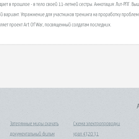
дает в прошлое - в тело своей 11-летней сестры. Аннотация: Лит-РПГ. Вы
кий вариант. Упражнение для участников тренинга на проработку проблем
яет проект Art Of War, посвященный солдатам последних.
A
Затерянные миры скачать
Схема электропроводки
документальный фильм
урал 4320 31