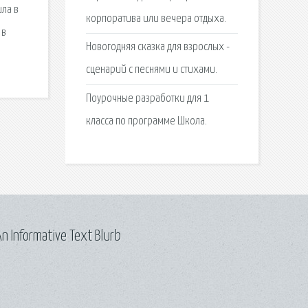
шла в
корпоратива или вечера отдыха.
 в
Новогодняя сказка для взрослых -
сценарий с песнями и стихами.
Поурочные разработки для 1
класса по программе Школа.
n Informative Text Blurb