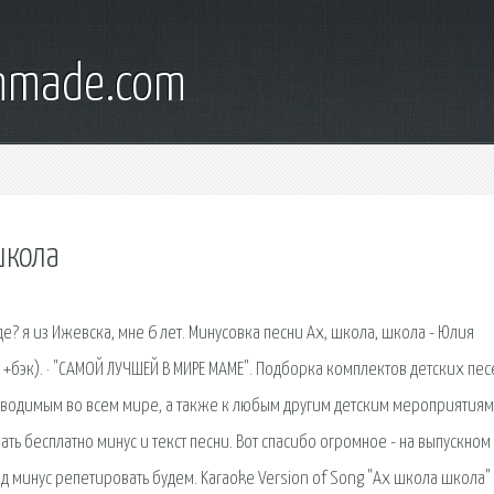
onmade.com
школа
оде? я из Ижевска, мне 6 лет. Минусовка песни Ах, школа, школа - Юлия
р +бэк). · "САМОЙ ЛУЧШЕЙ В МИРЕ МАМЕ". Подборка комплектов детских пес
оводимым во всем мире, а также к любым другим детским мероприятиям
ть бесплатно минус и текст песни. Вот спасибо огромное - на выпускном
под минус репетировать будем. Karaoke Version of Song "Ах школа школа"