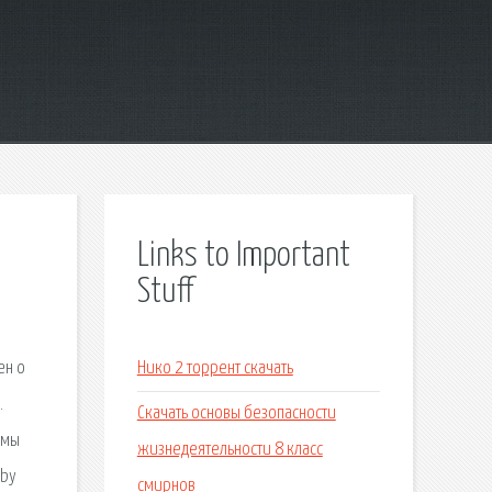
Links to Important
Stuff
ен о
Нико 2 торрент скачать
.
Скачать основы безопасности
 мы
жизнедеятельности 8 класс
 by
смирнов