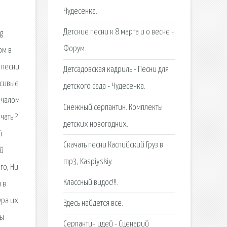
Чудесенка.
Детские песни к 8 марта и о весне -
g
Форум.
ом в
 песни
Детсадовская кадриль - Песни для
асивые
детского сада - Чудесенка.
ачалом
Снежный серпантин. Комплекты
чать ?
детских новогодних.
й.
Скачать песни Каспийский Груз в
ей
mp3, Kaspiyskiy.
го, Ни
Классный видос!!!.
 в
ура их
Здесь найдется все.
мы
Серпантин идей - Сценарий