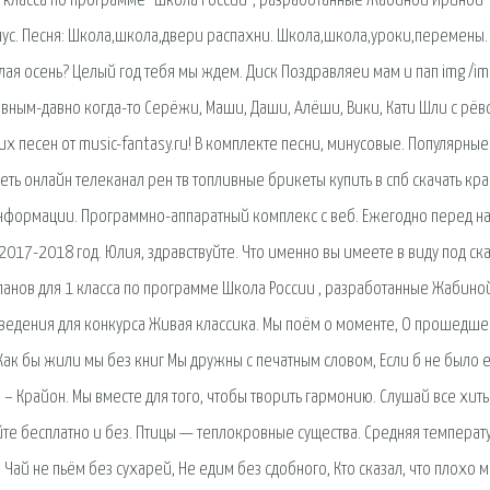
1 класса по программе "Школа России", разработанные Жабиной Ириной
инус. Песня: Школа,школа,двери распахни. Школа,школа,уроки,перемены.
милая осень? Целый год тебя мы ждем. Диск Поздравляеи мам и пап img /im
Давным-давно когда-то Серёжи, Маши, Даши, Алёши, Вики, Кати Шли с рёв
х песен от music-fantasy.ru! В комплекте песни, минусовые. Популярные
реть онлайн телеканал рен тв топливные брикеты купить в спб скачать кр
 информации. Программно-аппаратный комплекс с веб. Ежегодно перед н
17-2018 год. Юлия, здравствуйте. Что именно вы имеете в виду под ска
ланов для 1 класса по программе Школа России , разработанные Жабино
едения для конкурса Живая классика. Мы поём о моменте, О прошедш
ак бы жили мы без книг Мы дружны с печатным словом, Если б не было е
и – Крайон. Мы вместе для того, чтобы творить гармонию. Слушай все хиты
е бесплатно и без. Птицы — теплокровные существа. Средняя температ
2. Чай не пьём без сухарей, Не едим без сдобного, Кто сказал, что плохо 