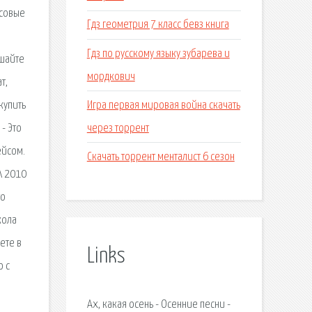
усовые
Гдз геометрия 7 класс бевз книга
Гдз по русскому языку зубарева и
ушайте
мордкович
т,
Игра первая мировая война скачать
купить
через торрент
- Это
ейсом.
Скачать торрент менталист 6 сезон
 \ 2010
то
кола
ете в
Links
о с
Ах, какая осень - Осенние песни -