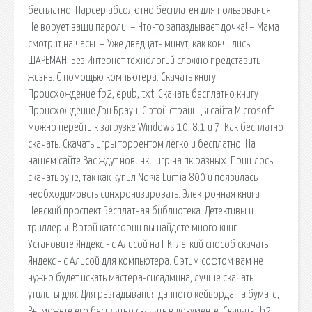
бесплатно. Парсер абсолютно бесплатен для пользования.
Не ворует ваши пароли. – Что-то запаздывает дочка! – Мама
смотрит на часы. – Уже двадцать минут, как кончились.
ШАРЕМАН. Без Интернет технологий сложно представить
жизнь. С помощью компьютера. Скачать книгу
Происхождение fb2, epub, txt. Скачать бесплатно книгу
Происхождение Дэн Браун. С этой страницы сайта Microsoft
можно перейти к загрузке Windows 10, 8.1 и 7. Как бесплатно
скачать. Скачать игры торрентом легко и бесплатно. На
нашем сайте Вас ждут новинки игр на пк разных. Пришлось
скачать зуне, так как купил Nokia Lumia 800 и появилась
необходимовсть синхронизировать. Электронная книга
Невский проспект Бесплатная библиотека. Детективы и
триллеры. В этой категории вы найдете много книг.
Установите Яндекс - с Алисой на ПК. Лёгкий способ скачать
Яндекс - с Алисой для компьютера. С этим софтом вам не
нужно будет искать мастера-сисадмина, лучше скачать
утилиты для. Для разгадывания данного кейворда на бумаге,
Вы можете его бесплатно скачать в документе. Скачать fb2,