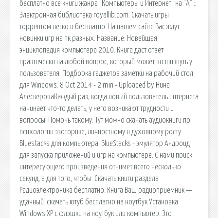
бесплатно все книги жанра "Компьютеры и Интернет" на "А" ::
Электронная библиотека royallib.com. Скачать игры
торрентом легко и бесплатно. На нашем сайте Вас ждут
новинки игр на пк разных. Название: Новейшая
энциклопедия компьютера 2010. Книга даст ответ
практически на любой вопрос, который может возникнуть у
пользователя. Подборка гаджетов заметки на рабочий стол
для Windows. 8 Oct 2014 - 2 min - Uploaded by Нина
АлескероваКаждый раз, когда новый пользователь интернета
начинает что-то делать, у него возникают трудности и
вопросы. Помочь такому. Тут можно скачать аудиокниги по
психологии эзоторике, личностному и духовному росту.
Bluestacks для компьютера. BlueStacks - эмулятор Андроид
для запуска приложений и игр на компьютере. С нами поиск
интересующего произведения отнимет всего несколько
секунд, а для того, чтобы. Скачать книги раздела
Радиоэлектроника бесплатно. Книга Ваш радиоприемник —
удачный. скачать ютуб бесплатно на ноутбук Установка
Windows XP с флэшки на ноутбук или компьютер. Это