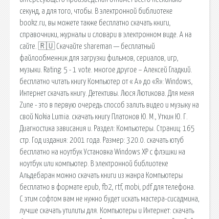
секунд, а для того, чтобы. В электронной библиотеке
bookz.ru, вы можете также бесплатно скачать книги,
справочники, журналы и словари в электронном виде. А на
сайте. 🇷🇺 Скачайте shareman — бесплатный
файлообменник для загрузки фильмов, сериалов, игр,
музыки. Rating: 5 - 1 vote. многое другое – Алексей Гладкий.
бесплатно читать книгу Компьютер от « А» до «Я»: Windows,
Интернет скачать книгу. Детективы. Люся Лютикова. Для меня
Zune - это в первую очередь способ залить видео и музыку на
свой Nokia Lumia. скачать книгу Платонов Ю. М., Уткин Ю. Г.
Диагностика зависания и. Раздел: Компьютеры. Страниц: 165
стр. Год издания: 2001 года. Размер: 320.0. скачать ютуб
бесплатно на ноутбук Установка Windows XP с флэшки на
ноутбук или компьютер. В электронной библиотеке
Альдебаран можно скачать книги из жанра Компьютеры
бесплатно в формате epub, fb2, rtf, mobi, pdf для телефона.
С этим софтом вам не нужно будет искать мастера-сисадмина,
лучше скачать утилиты для. Компьютеры и Интернет: скачать