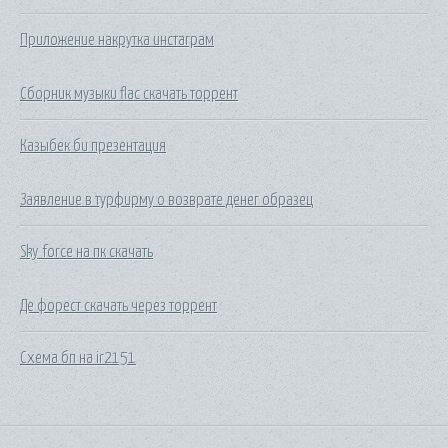
Приложение накрутка инстаграм
Сборник музыки flac скачать торрент
Казыбек би презентация
Заявление в турфирму о возврате денег образец
Sky force на пк скачать
Де форест скачать через торрент
Схема бп на ir2151