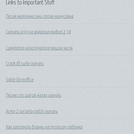
Links to Important Stuff
Песня медленно ани лорак минусовка
Скачать игру на андроид мафия 2 3d
Симулятор конструктора машин на пк
Crack dll suite скачать
Sqlite libreoffice
Песню сто шагов назад скачать
Arma 2 oa beta patch скачать
Как заполнить бланки на прописку ребенка