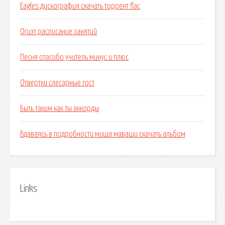
Eagles дискография скачать торрент flac
Огиэт расписание занятий
Песня спасибо учитель минус и плюс
Отвертки слесарные гост
Быть таким как ты аккорды
Вдаваясь в подробности миша маваши скачать альбом
Links