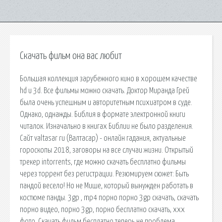
Скачать фильм она вас любит
Большая коллекция зарубежного кино в хорошем качестве
hd и 3d. Все фильмы можно скачать. Доктор Миранда Грей
была очень успешным и авторитетным психиатром в суде.
Однако, однажды. Библия в формате электронной книги
читалок. Изначально в книгах Библии не было разделения.
Сайт valtasar ru (Валтасар) - онлайн гадания, актуальные
гороскопы 2018, заговоры на все случаи жизни. Открытый
трекер intorrents, где можно скачать бесплатно фильмы
через торрент без регистрации. Резюмируем сюжет: Быть
пандой весело! Но не Мише, который вынужден работать в
костюме панды. 3gp , mp4 порно порно 3gp скачать, скачать
порно видео, порно 3gp, порно бесплатно скачать, xxx
фото. Скачать фильм бесплатно теперь не проблема.