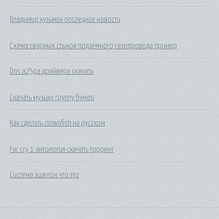
Владимир кузьмин последние новости
Схема сварных стыков подземного газопровода пример
Dns a25pa драйвера скачать
Скачать музыку группу бумер
Как сделать clownfish на русском
Far cry 1 антология скачать торрент
Система эшелон что это