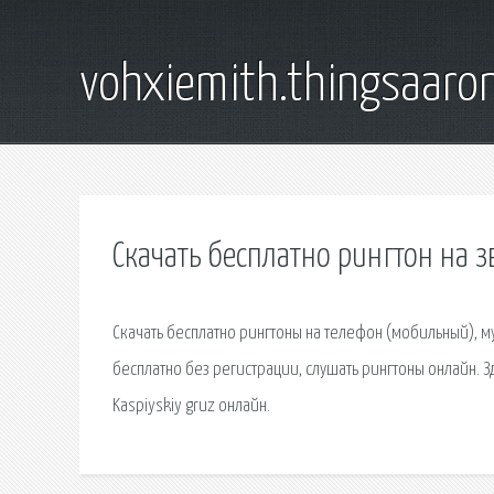
vohxiemith.thingsaar
Скачать бесплатно рингтон на з
Скачать бесплатно рингтоны на телефон (мобильный), м
бесплатно без регистрации, слушать рингтоны онлайн. З
Kaspiyskiy gruz онлайн.