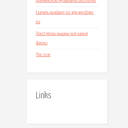
бременские музыканты бесплатно
Скачать драйвер pci для windows
xp
Текст песни кышкы чия хания
фархи
The crue
Links