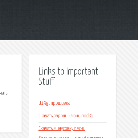
Links to Important
Stuff
чать
U19gt прошивка
Скачать пароли ключи nod32
Скачать минусовку песни