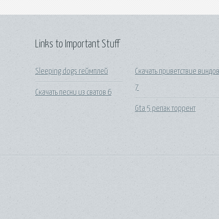
Links to Important Stuff
Sleeping dogs геймплей
Скачать приветствие виндо
7
Скачать песни из сватов 6
Gta 5 репак торрент