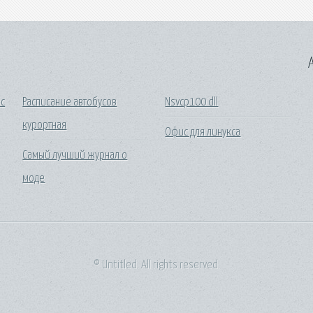
A
вс
Расписание автобусов
Nsvcp100 dll
курортная
Офис для линукса
Самый лучший журнал о
моде
© Untitled. All rights reserved.