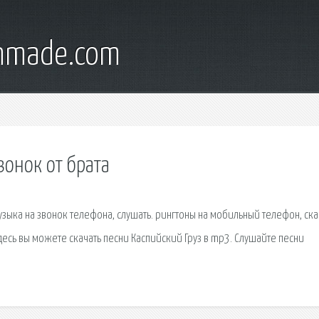
onmade.com
вонок от брата
узыка на звонок телефона, слушать. рингтоны на мобильный телефон, ска
десь вы можете скачать песни Каспийский Груз в mp3. Слушайте песни