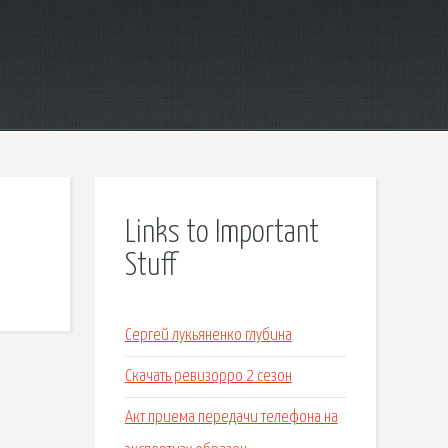
Links to Important
Stuff
Сергей лукьяненко глубина
Скачать ревизорро 2 сезон
Акт приема передачи телефона на