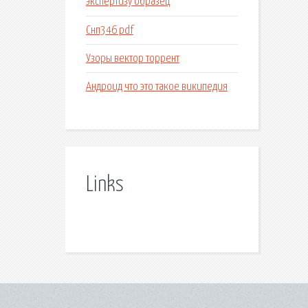
экспертизу образец
Снп346 pdf
Узоры вектор торрент
Андроид что это такое википедия
Links