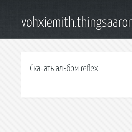
vohxiemith.thingsaar
Скачать альбом reflex