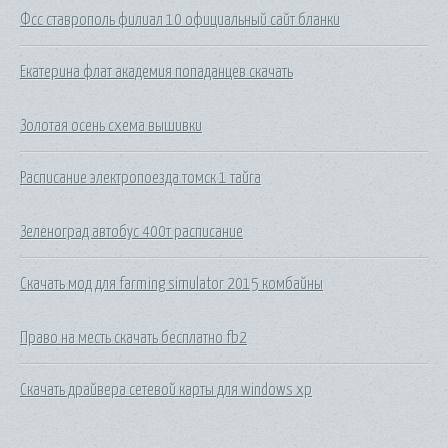
Фсс ставрополь филиал 10 официальный сайт бланки
Екатерина флат академия попаданцев скачать
Золотая осень схема вышивки
Расписание электропоезда томск 1 тайга
Зеленоград автобус 400т расписание
Скачать мод для farming simulator 2015 комбайны
Право на месть скачать бесплатно fb2
Скачать драйвера сетевой карты для windows xp