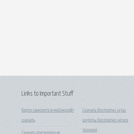
Links to Important Stuff
Карта самолета в майнкрафт
Скачать бесплатно игры
скачать
шутеры бесплатно через
торрент
Скачать презентацию