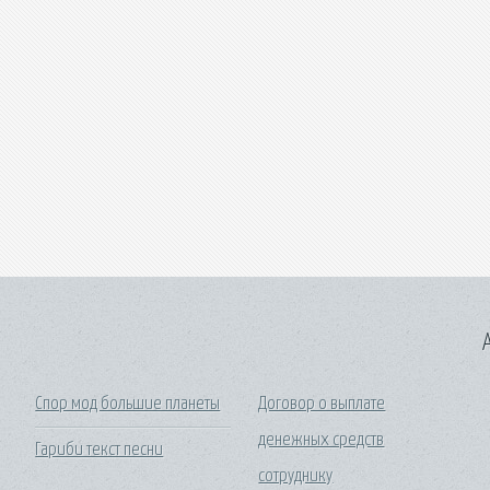
A
Спор мод большие планеты
Договор о выплате
денежных средств
Гариби текст песни
сотруднику