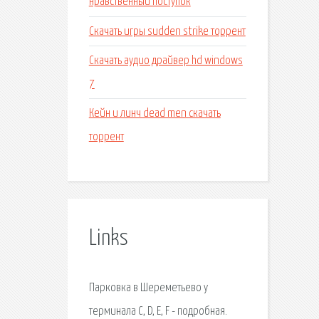
нравственный поступок
Скачать игры sudden strike торрент
Скачать аудио драйвер hd windows
7
Кейн и линч dead men скачать
торрент
Links
Парковка в Шереметьево у
терминала C, D, E, F - подробная.