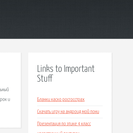
Links to Important
Stuff
льный
рок и
Бланки каско росгосстрах
Скачать игру на андроид мой пони
Презентация по этике 4 класс