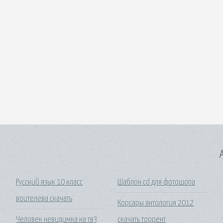
A
Русский язык 10 класс
Шаблон cd для фотошопа
воителева скачать
Корсары антология 2012
Человек невидимка на тв3
скачать торрент