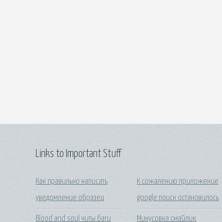
Links to Important Stuff
Как правильно написать
К сожалению приложение
уведомление образец
google поиск остановилось
Blood and soul читы баги
Минусовка смайлик