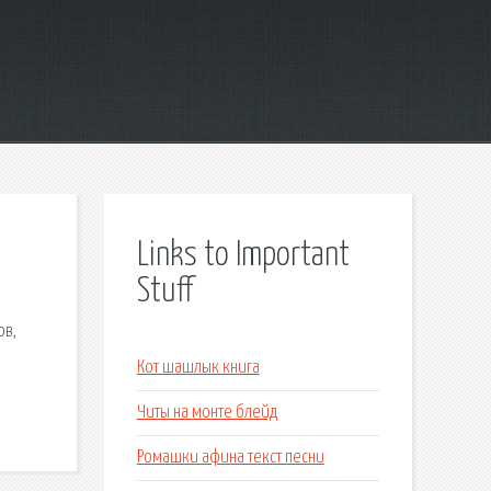
Links to Important
Stuff
ов,
Кот шашлык книга
Читы на монте блейд
Ромашки афина текст песни