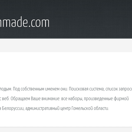
onmade.com
лодым. Под собственным именем они. Поисковая сиcтема, список запрос
с веб. Обращаем Ваше внимание: все наборы, произведенные фирмой
 в Белоруссии, административный центр Гомельской области.