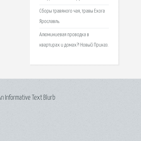
Сборы травяного чая, травы Exora
Ярославль.
Алюминиевая проводка в
квартирах и домах?! Новый Приказ.
n Informative Text Blurb