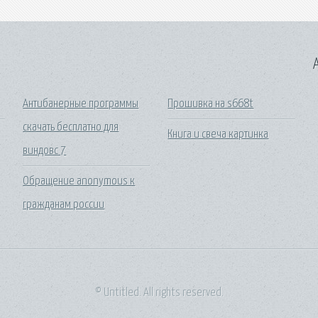
A
Антибанерные программы
Прошивка на s668t
скачать бесплатно для
Книга и свеча картинка
виндовс 7
Обращение anonymous к
гражданам россии
© Untitled. All rights reserved.