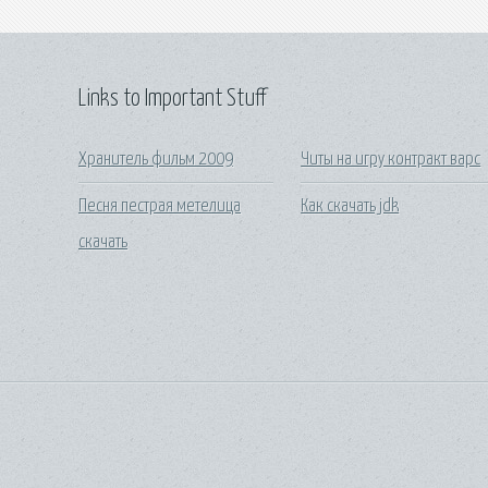
Links to Important Stuff
Хранитель фильм 2009
Читы на игру контракт варс
Песня пестрая метелица
Как скачать jdk
скачать