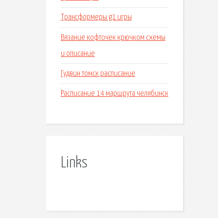
Трансформеры g1 игры
Вязание кофточек крючком схемы
и описание
Гудвин томск расписание
Расписание 14 маршрута челябинск
Links