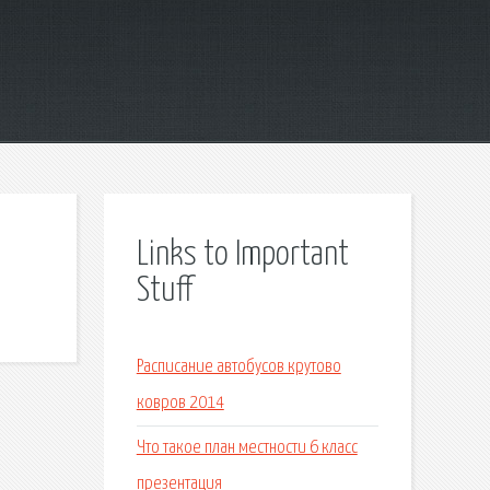
Links to Important
Stuff
Расписание автобусов крутово
ковров 2014
Что такое план местности 6 класс
презентация