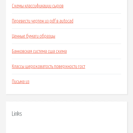
Схемы классификации сыров
Перевести чертеж из pdf в autocad
Ценные бумаги образцы
Банковская система сша схема
Классы шероховатость поверхности гост
Письма из
Links