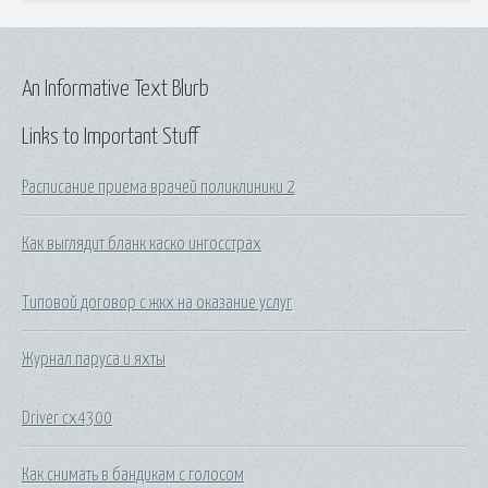
An Informative Text Blurb
Links to Important Stuff
Расписание приема врачей поликлиники 2
Как выглядит бланк каско ингосстрах
Типовой договор с жкх на оказание услуг
Журнал паруса и яхты
Driver cx4300
Как снимать в бандикам с голосом