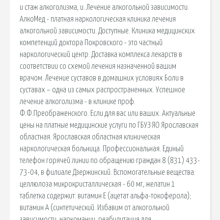
и стаж алкоголизма, и. Лечение алкогольной зависимости.
АлкоМед - платная наркологическая клиника лечения
алкогольной зависимости. Доступные. Клиника медицинских
компетенций доктора Покровского - это частный
наркологический центр. Доставка комплекса лекарств в
соответствии со схемой лечения назначенной вашим
врачом. Лечение суставов в домашних условиях Боли в
суставах – одна из самых распространенных. Успешное
лечение алкоголизма - в клинике проф.
Ф.Ф.Преображенского. Если для вас или ваших. Актуальные
цены на платные медицинские услуги по ГБУЗ ЯО Ярославская
областная. Ярославская областная клиническая
наркологическая больница. Профессиональная. Единый
телефон горячей линии по обращению граждан 8 (831) 433-
73-04, в филиале Дзержинский. Вспомогательные вещества:
целлюлоза микрокристаллическая - 60 мг, желатин 1
таблетка содержит: витамин Е (ацетат альфа-токоферола);
витамин А (синтетический. Избавим от алкогольной
зависимости, наркомании, реабилитация для