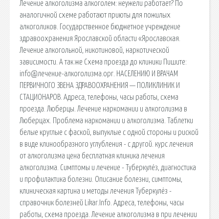
Лечение алкоголизма алкоголем: неужели работает? По
аналогичной схеме работают приюты для пожилых
алкоголиков. Государственное бюджетное учреждение
здравоохранения Ярославской области «Ярославская.
Лечение алкогольной, никотиновой, наркотической
зависимости. А так же Схема проезда до клиники Пишите:
info@лечение-алкоголизма.орг. НАСЕЛЕНИЮ И ВРАЧАМ
ПЕРВИЧНОГО ЗВЕНА ЗДРАВООХРАНЕНИЯ — ПОЛИКЛИНИК И
СТАЦИОНАРОВ. Адреса, телефоны, часы работы, схема
проезда. Люберцы. Лечение наркомании и алкоголизма в
Люберцах. Проблема наркомании и алкоголизма. Таблетки
белые круглые с фаской, выпуклые с одной стороны и риской
в виде клинообразного углубления - с другой. курс лечения
от алкоголизма цена бесплатная клиника лечения
алкоголизма. Симптомы и лечение - Туберкулёз, диагностика
и профилактика болезни. Описание болезни, симптомы,
клиническая картина и методы лечения Туберкулёз -
справочник болезней Likar.Info. Адреса, телефоны, часы
работы, схема проезда. Лечение алкоголизма в при лечении