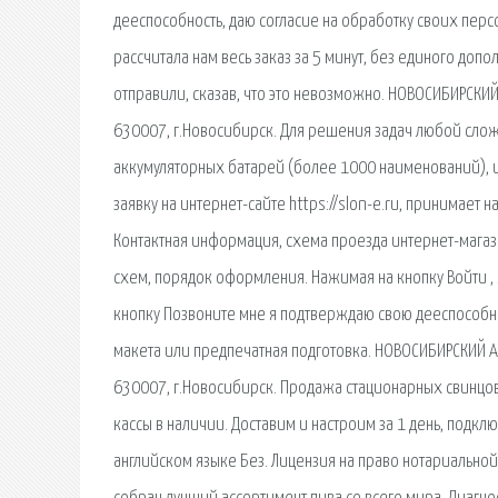
дееспособность, даю согласие на обработку своих перс
рассчитала нам весь заказ за 5 минут, без единого доп
отправили, сказав, что это невозможно. НОВОСИБИРСКИ
630007, г.Новосибирск. Для решения задач любой сло
аккумуляторных батарей (более 1000 наименований), и
заявку на интернет-сайте https://slon-e.ru, принимает
Контактная информация, схема проезда интернет-магаз
схем, порядок оформления. Нажимая на кнопку Войти ,
кнопку Позвоните мне я подтверждаю свою дееспособнос
макета или предпечатная подготовка. НОВОСИБИРСКИЙ 
630007, г.Новосибирск. Продажа стационарных свинцов
кассы в наличии. Доставим и настроим за 1 день, подклю
английском языке Без. Лицензия на право нотариально