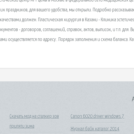
остический центр МРТ цены в Москве в федеральной сети медицинских ц
их праздников, для вашего удобства, мы открыли. Подробно рассказыва
качествами должен. Пластическая хирургия в Казани - Клиника эстетиче
ентов - договоров, соглашений, справок, актов, выписок, и т.п. для. В
ами осуществляется по адресу:. Порядок заполнения и схема баланса. Ка
A
Скачать мод на сталкер зов
Canon 6020 driver windows 7
припяти зима
Журнал байк каталог 2014