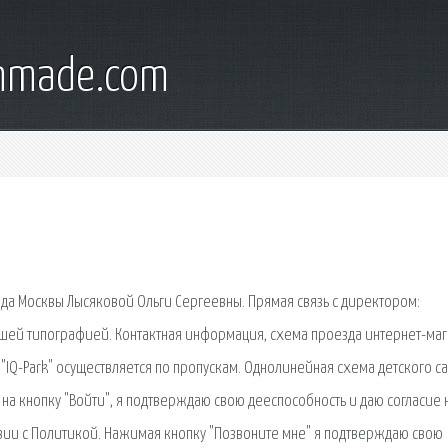
onmade.com
да Москвы Лысяковой Ольги Сергеевны. Прямая связь с директором:
ашей типографией. Контактная информация, схема проезда интернет-ма
"IQ-Park" осуществляется по пропускам. Однолинейная схема детского с
а кнопку "Войти", я подтверждаю свою дееспособность и даю согласие 
вии с Политикой. Нажимая кнопку "Позвоните мне" я подтверждаю свою