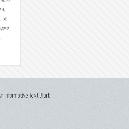
ентров
ем,
ской
ыдача
к
n Informative Text Blurb