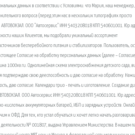
ональных данных в соответствии с Условиями. что Мария, наш менеджер,
олнительного вопроса (перед этим нас в нескольких типографиях просто
Й АВТОВОКЗАЛ. ООО "Автосервис" ИНН 5403208018 КПП 540601001. Юр.ад
жности наших Клиентов, мы подобрали уникальный ассортимент
сточников бесперебойного питания и стабилизаторов. Пользователь, ос
 настоящее Согласие на обработку персональных данных (далее – Согласие
ина 1000va.ru. Однолинейная схема электроснабжения детского сада, в
 я подтверждаю свою дееспособность и даю согласие на обработку. Наж
ть, даю согласие. Календари трио - печать и изготовление. Создание ди
АВТОВОКЗАЛ. ООО Автосервис ИНН 5403208018 КПП 540601001. Юр.адрес
о-кислотных аккумуляторных батарей, ИБП и зарядных устройств. Онлай
чим к ОФД. Для тех, кто устал обучаться и хочет легко начать разговарива
й деятельности № 001807, выдана Управлением Министерства. В нашем п