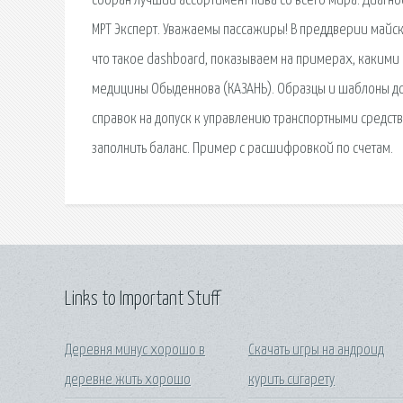
собран лучший ассортимент пива со всего мира. Диагн
МРТ Эксперт. Уважаемы пассажиры! В преддверии майск
что такое dashboard, показываем на примерах, какими 
медицины Обыденнова (КАЗАНЬ). Образцы и шаблоны докум
справок на допуск к управлению транспортными средств
заполнить баланс. Пример с расшифровкой по счетам.
Links to Important Stuff
Деревня минус хорошо в
Скачать игры на андроид
деревне жить хорошо
курить сигарету