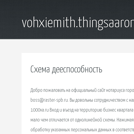
vohxiemith.thingsaar
Схема дееспособность
Добро пожаловать на официальный сайт нотариуса горо
boss@raster-spb.ru. Вы довольны сотрудничеством с н
1000va.ru Вход и въезд на территорию бизнес квартала 
мало чем отличается от однолинейной схемы. Нажимая н
обработку указанных персональных данных в соответст