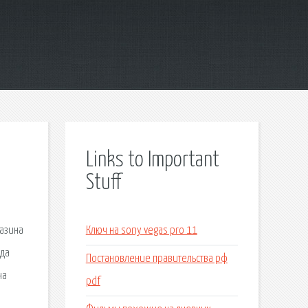
Links to Important
Stuff
газина
Ключ на sony vegas pro 11
ада
Постановление правительства рф
на
pdf